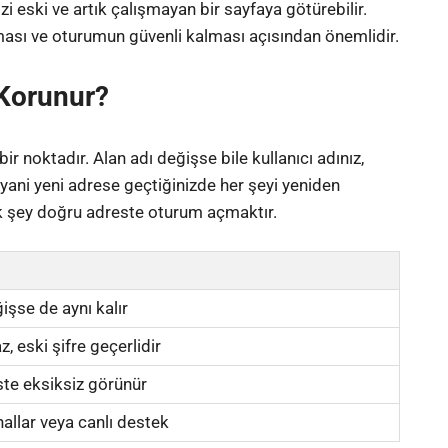
 eski ve artık çalışmayan bir sayfaya götürebilir.
ılması ve oturumun güvenli kalması açısından önemlidir.
 Korunur?
ir noktadır. Alan adı değişse bile kullanıcı adınız,
, yani yeni adrese geçtiğinizde her şeyi yeniden
k şey doğru adreste oturum açmaktır.
işse de aynı kalır
z, eski şifre geçerlidir
ste eksiksiz görünür
allar veya canlı destek