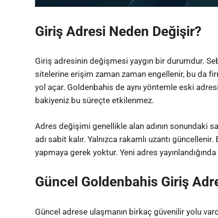
Giriş Adresi Neden Değişir?
Giriş adresinin değişmesi yaygın bir durumdur. Sebe
sitelerine erişim zaman zaman engellenir, bu da fi
yol açar. Goldenbahis de aynı yöntemle eski adresin
bakiyeniz bu süreçte etkilenmez.
Adres değişimi genellikle alan adının sonundaki s
adı sabit kalır. Yalnızca rakamlı uzantı güncelleni
yapmaya gerek yoktur. Yeni adres yayınlandığında ay
Güncel Goldenbahis Giriş Adres
Güncel adrese ulaşmanın birkaç güvenilir yolu vardı