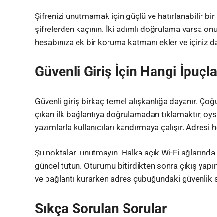
Şifrenizi unutmamak için güçlü ve hatırlanabilir bi
şifrelerden kaçının. İki adımlı doğrulama varsa on
hesabınıza ek bir koruma katmanı ekler ve içiniz da
Güvenli Giriş İçin Hangi İpuçl
Güvenli giriş birkaç temel alışkanlığa dayanır. Çoğ
çıkan ilk bağlantıya doğrulamadan tıklamaktır, oy
yazımlarla kullanıcıları kandırmaya çalışır. Adresi
Şu noktaları unutmayın. Halka açık Wi-Fi ağlarında 
güncel tutun. Oturumu bitirdikten sonra çıkış yapın,
ve bağlantı kurarken adres çubuğundaki güvenlik s
Sıkça Sorulan Sorular