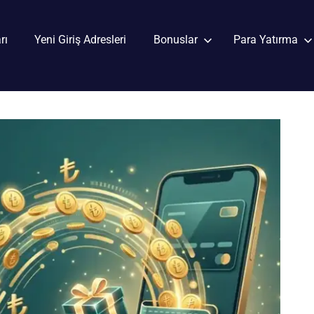
rı
Yeni Giriş Adresleri
Bonuslar
Para Yatırma