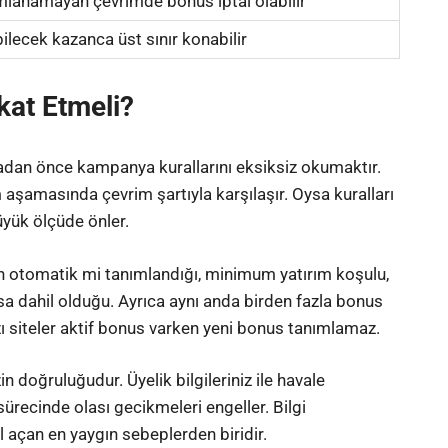
mlanamayan çevrimde bonus iptal olabilir
ilecek kazanca üst sınır konabilir
at Etmeli?
dan önce kampanya kurallarını eksiksiz okumaktır.
 aşamasında çevrim şartıyla karşılaşır. Oysa kuralları
üyük ölçüde önler.
n otomatik mi tanımlandığı, minimum yatırım koşulu,
 dahil olduğu. Ayrıca aynı anda birden fazla bonus
ı siteler aktif bonus varken yeni bonus tanımlamaz.
in doğruluğudur. Üyelik bilgileriniz ile havale
recinde olası gecikmeleri engeller. Bilgi
 açan en yaygın sebeplerden biridir.