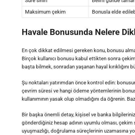
Süre sınırı
Belirli günde tama
Maksimum çekim
Bonusla elde edileb
Havale Bonusunda Nelere Dikk
En çok dikkat edilmesi gereken konu, bonusu alma
Birçok kullanıcı bonusu kabul ettikten sonra çekim
başta bilmek, sonradan yaşanan hayal kırıklığını b
Şu noktaları yatırımdan önce kontrol edin: bonusu
çevrim süresi ve hangi ödeme yöntemlerinin bonusa
kullanımının yasak olup olmadığını da öğrenin. Baz
Bir başka önemli detay, kişisel ve banka bilgileriniz
gönderdiğiniz hesap adının uyumlu olması, çekim sü
uyuşmazlığı, doğrulama süreçlerinin uzamasına yol