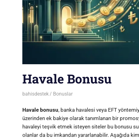
Havale Bonusu
24/11/2017
bahisdestek
Bonuslar
Havale bonusu
, banka havalesi veya EFT yöntemiyle
üzerinden ek bakiye olarak tanımlanan bir promos
havaleyi teşvik etmek isteyen siteler bu bonusu sun
olanlar da bu imkandan yararlanabilir. Aşağıda kiml