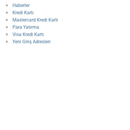
Haberler
Kredi Kartı
Mastercard Kredi Kartı
Para Yatırma
Visa Kredi Kartı
Yeni Giriş Adresleri