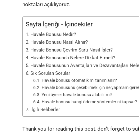
noktaları açıklıyoruz.
Sayfa İçeriği - İçindekiler
Havale Bonusu Nedir?
Havale Bonusu Nasıl Alınır?
Havale Bonusu Çevrim Şartı Nasıl İşler?
Havale Bonusunda Nelere Dikkat Etmeli?
Havale Bonusunun Avantajları ve Dezavantajları Nele
Sık Sorulan Sorular
Havale bonusu otomatik mi tanımlanır?
Havale bonusunu çekebilmek için ne yapmam gerek
Yeni üyeler havale bonusu alabilir mi?
Havale bonusu hangi ödeme yöntemlerini kapsar?
İlgili Rehberler
Thank you for reading this post, don't forget to su