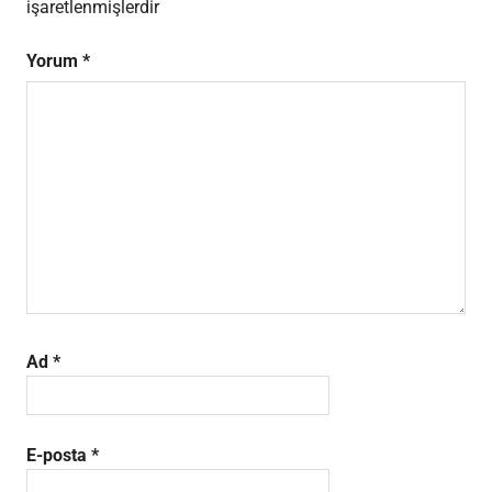
işaretlenmişlerdir
Yorum
*
Ad
*
E-posta
*