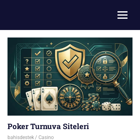
Skip
to
MENU
content
Canlı
Bahis
Siteleri,
İllegal
Bahis
Siteleri,
Kaçak
Bahis
Poker Turnuva Siteleri
Siteleri
16/02/2026
bahisdestek
Casino