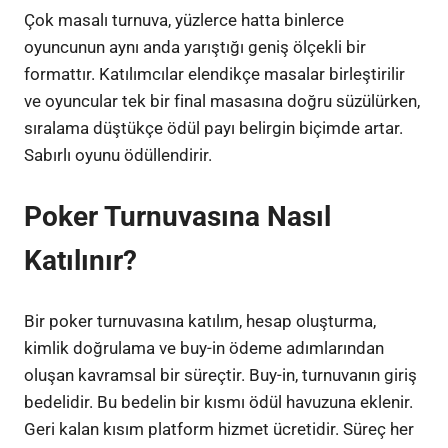
Çok masalı turnuva, yüzlerce hatta binlerce
oyuncunun aynı anda yarıştığı geniş ölçekli bir
formattır. Katılımcılar elendikçe masalar birleştirilir
ve oyuncular tek bir final masasına doğru süzülürken,
sıralama düştükçe ödül payı belirgin biçimde artar.
Sabırlı oyunu ödüllendirir.
Poker Turnuvasına Nasıl
Katılınır?
Bir poker turnuvasına katılım, hesap oluşturma,
kimlik doğrulama ve buy-in ödeme adımlarından
oluşan kavramsal bir süreçtir. Buy-in, turnuvanın giriş
bedelidir. Bu bedelin bir kısmı ödül havuzuna eklenir.
Geri kalan kısım platform hizmet ücretidir. Süreç her