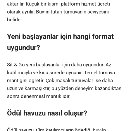
aktarılır. Küçük bir kısmı platform hizmet ücreti
olarak ayrılır. Buy-in tutarı turnuvanın seviyesini
belirler.
Yeni başlayanlar için hangi format
uygundur?
Sit & Go yeni başlayanlar için daha uygundur. Az
katılımcıyla ve kısa sürede oynanır. Temel turnuva
mantığını öğretir. Çok masalı turnuvalar ise daha
uzun ve karmaşıktır, bu yüzden deneyim kazandıktan
sonra denenmesi mantıklıdır.
Ödül havuzu nasıl oluşur?
Ödül havuzu, tüm katılımcıların ödediği buy-in