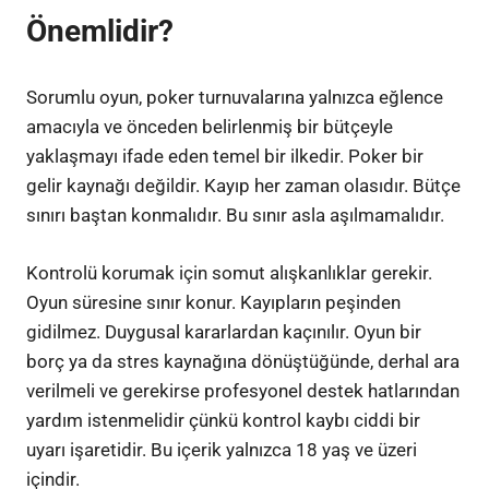
Önemlidir?
Sorumlu oyun, poker turnuvalarına yalnızca eğlence
amacıyla ve önceden belirlenmiş bir bütçeyle
yaklaşmayı ifade eden temel bir ilkedir. Poker bir
gelir kaynağı değildir. Kayıp her zaman olasıdır. Bütçe
sınırı baştan konmalıdır. Bu sınır asla aşılmamalıdır.
Kontrolü korumak için somut alışkanlıklar gerekir.
Oyun süresine sınır konur. Kayıpların peşinden
gidilmez. Duygusal kararlardan kaçınılır. Oyun bir
borç ya da stres kaynağına dönüştüğünde, derhal ara
verilmeli ve gerekirse profesyonel destek hatlarından
yardım istenmelidir çünkü kontrol kaybı ciddi bir
uyarı işaretidir. Bu içerik yalnızca 18 yaş ve üzeri
içindir.