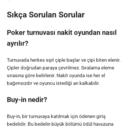
Sıkça Sorulan Sorular
Poker turnuvası nakit oyundan nasıl
ayrılır?
Turnuvada herkes eşit çiple başlar ve çipi biten elenir.
Çipler doğrudan paraya çevrilmez. Sıralama eleme
sırasına göre belirlenir. Nakit oyunda ise her el
bağımsızdır ve oyuncu istediği an kalkabilir.
Buy-in nedir?
Buy-in, bir turnuvaya katılmak için ödenen giriş
bedelidir. Bu bedelin büyük bölümü ödül havuzuna