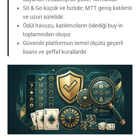
Sit & Go küçük ve hızlıdır; MTT geniş katılımlı
ve uzun sürelidir.
Ödül havuzu, katılımcıların ödediği buy-in
toplamından oluşur.
Güvenilir platformun temel ölçütü geçerli
lisans ve şeffaf kurallardır.