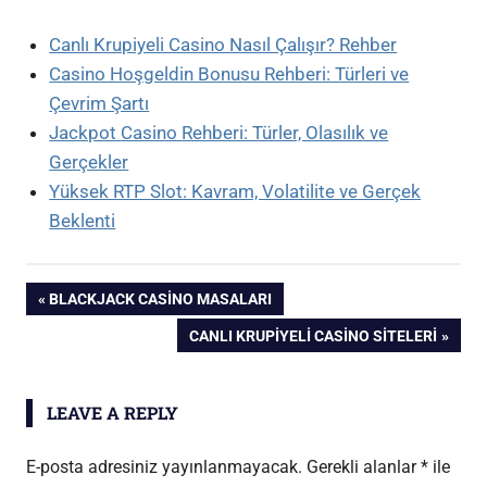
Canlı Krupiyeli Casino Nasıl Çalışır? Rehber
Casino Hoşgeldin Bonusu Rehberi: Türleri ve
Çevrim Şartı
Jackpot Casino Rehberi: Türler, Olasılık ve
Gerçekler
Yüksek RTP Slot: Kavram, Volatilite ve Gerçek
Beklenti
Yazı
PREVIOUS
BLACKJACK CASINO MASALARI
POST:
NEXT
CANLI KRUPIYELI CASINO SITELERI
gezinmesi
POST:
LEAVE A REPLY
E-posta adresiniz yayınlanmayacak.
Gerekli alanlar
*
ile