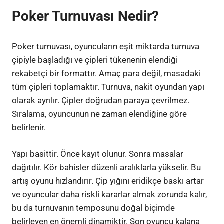
Poker Turnuvası Nedir?
Poker turnuvası, oyuncuların eşit miktarda turnuva
çipiyle başladığı ve çipleri tükenenin elendiği
rekabetçi bir formattır. Amaç para değil, masadaki
tüm çipleri toplamaktır. Turnuva, nakit oyundan yapı
olarak ayrılır. Çipler doğrudan paraya çevrilmez.
Sıralama, oyuncunun ne zaman elendiğine göre
belirlenir.
Yapı basittir. Önce kayıt olunur. Sonra masalar
dağıtılır. Kör bahisler düzenli aralıklarla yükselir. Bu
artış oyunu hızlandırır. Çip yığını eridikçe baskı artar
ve oyuncular daha riskli kararlar almak zorunda kalır,
bu da turnuvanın temposunu doğal biçimde
belirleyen en önemli dinamiktir. Son oyuncu kalana