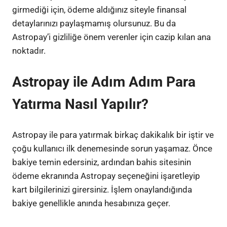
girmediği için, ödeme aldığınız siteyle finansal
detaylarınızı paylaşmamış olursunuz. Bu da
Astropay’i gizliliğe önem verenler için cazip kılan ana
noktadır.
Astropay ile Adım Adım Para
Yatırma Nasıl Yapılır?
Astropay ile para yatırmak birkaç dakikalık bir iştir ve
çoğu kullanıcı ilk denemesinde sorun yaşamaz. Önce
bakiye temin edersiniz, ardından bahis sitesinin
ödeme ekranında Astropay seçeneğini işaretleyip
kart bilgilerinizi girersiniz. İşlem onaylandığında
bakiye genellikle anında hesabınıza geçer.