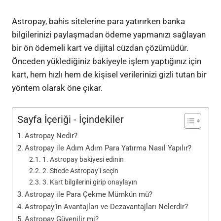
Astropay, bahis sitelerine para yatırırken banka
bilgilerinizi paylaşmadan ödeme yapmanızı sağlayan
bir ön ödemeli kart ve dijital cüzdan çözümüdür.
Önceden yüklediğiniz bakiyeyle işlem yaptığınız için
kart, hem hızlı hem de kişisel verilerinizi gizli tutan bir
yöntem olarak öne çıkar.
Sayfa İçeriği - İçindekiler
Astropay Nedir?
Astropay ile Adım Adım Para Yatırma Nasıl Yapılır?
1. Astropay bakiyesi edinin
2. Sitede Astropay’i seçin
3. Kart bilgilerini girip onaylayın
Astropay ile Para Çekme Mümkün mü?
Astropay’in Avantajları ve Dezavantajları Nelerdir?
Astropay Güvenilir mi?