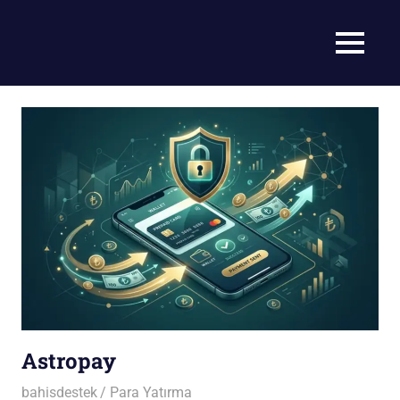
Skip
to
MENU
content
Canlı
Bahis
Siteleri,
İllegal
Bahis
Siteleri,
Kaçak
Bahis
Astropay
Siteleri
13/11/2017
bahisdestek
Para Yatırma