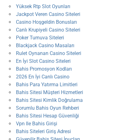
Yüksek Rtp Slot Oyunları
Jackpot Veren Casino Siteleri
Casino Hoşgeldin Bonusları
Canlı Krupiyeli Casino Siteleri
Poker Turnuva Siteleri
Blackjack Casino Masaları
Rulet Oynanan Casino Siteleri
En İyi Slot Casino Siteleri
Bahis Promosyon Kodları
2026 En İyi Canlı Casino
Bahis Para Yatırma Limitleri
Bahis Sitesi Müşteri Hizmetleri
Bahis Sitesi Kimlik Doğrulama
Sorumlu Bahis Oyun Rehberi
Bahis Sitesi Hesap Güvenliği
Vpn Ile Bahis Girişi
Bahis Siteleri Giriş Adresi
Güvenilir Bahis Sitesi İpuçları