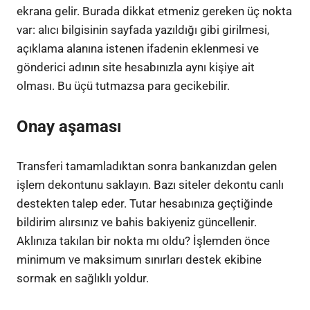
ekrana gelir. Burada dikkat etmeniz gereken üç nokta
var: alıcı bilgisinin sayfada yazıldığı gibi girilmesi,
açıklama alanına istenen ifadenin eklenmesi ve
gönderici adının site hesabınızla aynı kişiye ait
olması. Bu üçü tutmazsa para gecikebilir.
Onay aşaması
Transferi tamamladıktan sonra bankanızdan gelen
işlem dekontunu saklayın. Bazı siteler dekontu canlı
destekten talep eder. Tutar hesabınıza geçtiğinde
bildirim alırsınız ve bahis bakiyeniz güncellenir.
Aklınıza takılan bir nokta mı oldu? İşlemden önce
minimum ve maksimum sınırları destek ekibine
sormak en sağlıklı yoldur.