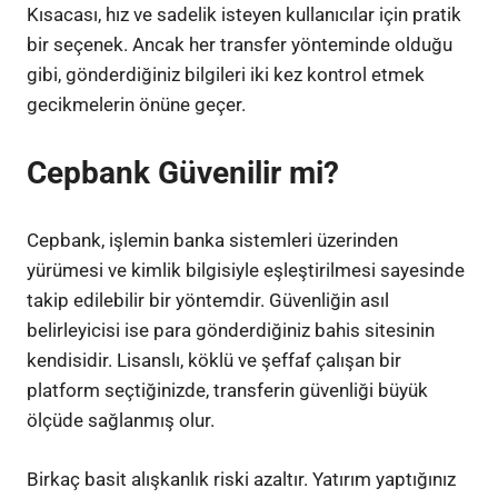
Kısacası, hız ve sadelik isteyen kullanıcılar için pratik
bir seçenek. Ancak her transfer yönteminde olduğu
gibi, gönderdiğiniz bilgileri iki kez kontrol etmek
gecikmelerin önüne geçer.
Cepbank Güvenilir mi?
Cepbank, işlemin banka sistemleri üzerinden
yürümesi ve kimlik bilgisiyle eşleştirilmesi sayesinde
takip edilebilir bir yöntemdir. Güvenliğin asıl
belirleyicisi ise para gönderdiğiniz bahis sitesinin
kendisidir. Lisanslı, köklü ve şeffaf çalışan bir
platform seçtiğinizde, transferin güvenliği büyük
ölçüde sağlanmış olur.
Birkaç basit alışkanlık riski azaltır. Yatırım yaptığınız