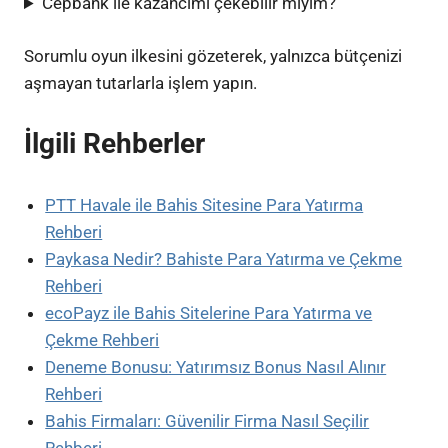
Cepbank ile kazancımı çekebilir miyim?
Sorumlu oyun ilkesini gözeterek, yalnızca bütçenizi
aşmayan tutarlarla işlem yapın.
İlgili Rehberler
PTT Havale ile Bahis Sitesine Para Yatırma
Rehberi
Paykasa Nedir? Bahiste Para Yatırma ve Çekme
Rehberi
ecoPayz ile Bahis Sitelerine Para Yatırma ve
Çekme Rehberi
Deneme Bonusu: Yatırımsız Bonus Nasıl Alınır
Rehberi
Bahis Firmaları: Güvenilir Firma Nasıl Seçilir
Rehberi