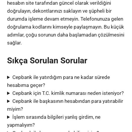
hesabın site tarafından güncel olarak verildiğini
doğrulayın, dekontlarınızı saklayın ve şüpheli bir
durumda işleme devam etmeyin. Telefonunuza gelen
doğrulama kodlarını kimseyle paylaşmayın. Bu küçük
adımlar, çoğu sorunun daha başlamadan çözülmesini
sağlar.
Sıkça Sorulan Sorular
Cepbank ile yatırdığım para ne kadar sürede
hesabıma geçer?
Cepbank için T.C. kimlik numarası neden isteniyor?
Cepbank ile başkasının hesabından para yatırabilir
miyim?
İşlem sırasında bilgileri yanlış girdim, ne
yapmalıyım?