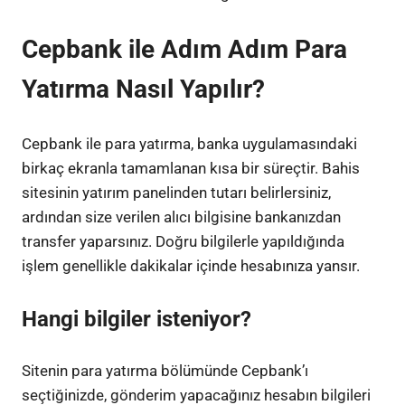
Cepbank ile Adım Adım Para
Yatırma Nasıl Yapılır?
Cepbank ile para yatırma, banka uygulamasındaki
birkaç ekranla tamamlanan kısa bir süreçtir. Bahis
sitesinin yatırım panelinden tutarı belirlersiniz,
ardından size verilen alıcı bilgisine bankanızdan
transfer yaparsınız. Doğru bilgilerle yapıldığında
işlem genellikle dakikalar içinde hesabınıza yansır.
Hangi bilgiler isteniyor?
Sitenin para yatırma bölümünde Cepbank’ı
seçtiğinizde, gönderim yapacağınız hesabın bilgileri