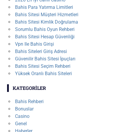
Bahis Para Yatırma Limitleri
Bahis Sitesi Müşteri Hizmetleri
Bahis Sitesi Kimlik Doğrulama
Sorumlu Bahis Oyun Rehberi
Bahis Sitesi Hesap Güvenliği
Vpn Ile Bahis Girişi
Bahis Siteleri Giriş Adresi
Güvenilir Bahis Sitesi İpuçları
Bahis Sitesi Seçim Rehberi
Yüksek Oranlı Bahis Siteleri
KATEGORILER
Bahis Rehberi
Bonuslar
Casino
Genel
Haberler