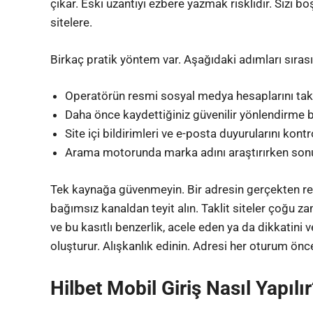
çıkar. Eski uzantıyı ezbere yazmak risklidir. Sizi boş
sitelere.
Birkaç pratik yöntem var. Aşağıdaki adımları sırası
Operatörün resmi sosyal medya hesaplarını takip
Daha önce kaydettiğiniz güvenilir yönlendirme ba
Site içi bildirimleri ve e-posta duyurularını kontr
Arama motorunda marka adını araştırırken sonu
Tek kaynağa güvenmeyin. Bir adresin gerçekten res
bağımsız kanaldan teyit alın. Taklit siteler çoğu z
ve bu kasıtlı benzerlik, acele eden ya da dikkatini 
oluşturur. Alışkanlık edinin. Adresi her oturum önc
Hilbet Mobil Giriş Nasıl Yapılı