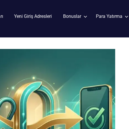
rı
Yeni Giriş Adresleri
Bonuslar
Para Yatırma