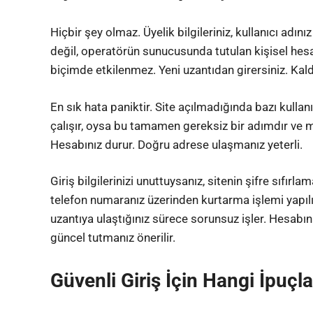
Hiçbir şey olmaz. Üyelik bilgileriniz, kullanıcı adını
değil, operatörün sunucusunda tutulan kişisel hesa
biçimde etkilenmez. Yeni uzantıdan girersiniz. Kal
En sık hata paniktir. Site açılmadığında bazı kulla
çalışır, oysa bu tamamen gereksiz bir adımdır ve me
Hesabınız durur. Doğru adrese ulaşmanız yeterli.
Giriş bilgilerinizi unuttuysanız, sitenin şifre sıfır
telefon numaranız üzerinden kurtarma işlemi yapıl
uzantıya ulaştığınız sürece sorunsuz işler. Hesabını
güncel tutmanız önerilir.
Güvenli Giriş İçin Hangi İpuçl