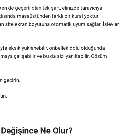
n de geçerli olan tek şart, elinizde tarayıcıya
ışında masaüstünden farklı bir kural yoktur.
n site ekran boyutuna otomatik uyum sağlar. İşlevler
ayfa eksik yüklenebilir, önbellek dolu olduğunda
çmaya çalışabilir ve bu da sizi yanıltabilir. Çözüm
n geçirin.
lun.
 Değişince Ne Olur?