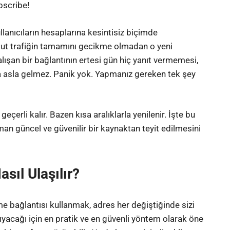
bscribe!
lanıcıların hesaplarına kesintisiz biçimde
vcut trafiğin tamamını gecikme olmadan o yeni
lışan bir bağlantının ertesi gün hiç yanıt vermemesi,
ına asla gelmez. Panik yok. Yapmanız gereken tek şey
geçerli kalır. Bazen kısa aralıklarla yenilenir. İşte bu
aman güncel ve güvenilir bir kaynaktan teyit edilmesini
sıl Ulaşılır?
rme bağlantısı kullanmak, adres her değiştiğinde sizi
ıyacağı için en pratik ve en güvenli yöntem olarak öne