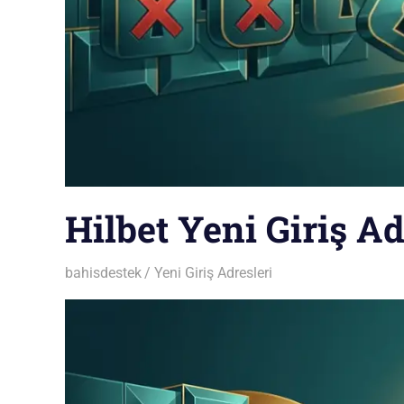
Hilbet Yeni Giriş Ad
06/02/2019
bahisdestek
Yeni Giriş Adresleri