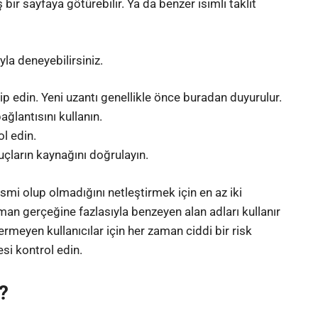
 bir sayfaya götürebilir. Ya da benzer isimli taklit
yla deneyebilirsiniz.
 edin. Yeni uzantı genellikle önce buradan duyurulur.
ğlantısını kullanın.
ol edin.
çların kaynağını doğrulayın.
mi olup olmadığını netleştirmek için en az iki
aman gerçeğine fazlasıyla benzeyen alan adları kullanır
vermeyen kullanıcılar için her zaman ciddi bir risk
esi kontrol edin.
r?