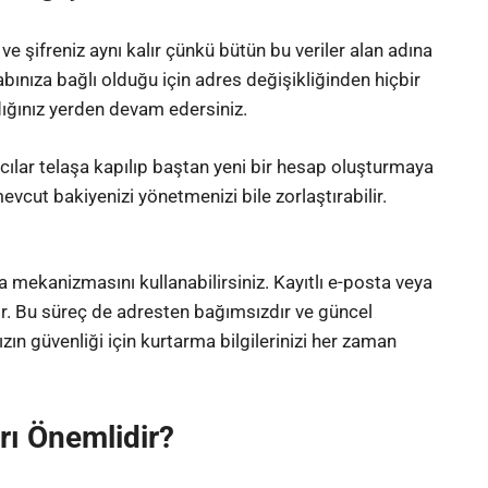
z ve şifreniz aynı kalır çünkü bütün bu veriler alan adına
bınıza bağlı olduğu için adres değişikliğinden hiçbir
dığınız yerden devam edersiniz.
nıcılar telaşa kapılıp baştan yeni bir hesap oluşturmaya
vcut bakiyenizi yönetmenizi bile zorlaştırabilir.
lama mekanizmasını kullanabilirsiniz. Kayıtlı e-posta veya
ır. Bu süreç de adresten bağımsızdır ve güncel
zın güvenliği için kurtarma bilgilerinizi her zaman
arı Önemlidir?