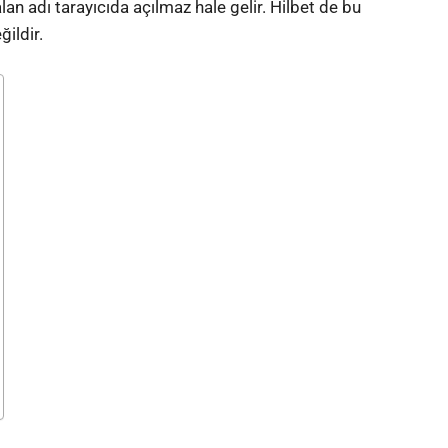
n adı tarayıcıda açılmaz hale gelir. Hilbet de bu
ğildir.