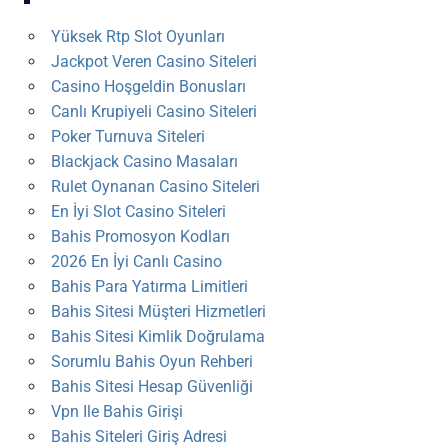
Yüksek Rtp Slot Oyunları
Jackpot Veren Casino Siteleri
Casino Hoşgeldin Bonusları
Canlı Krupiyeli Casino Siteleri
Poker Turnuva Siteleri
Blackjack Casino Masaları
Rulet Oynanan Casino Siteleri
En İyi Slot Casino Siteleri
Bahis Promosyon Kodları
2026 En İyi Canlı Casino
Bahis Para Yatırma Limitleri
Bahis Sitesi Müşteri Hizmetleri
Bahis Sitesi Kimlik Doğrulama
Sorumlu Bahis Oyun Rehberi
Bahis Sitesi Hesap Güvenliği
Vpn Ile Bahis Girişi
Bahis Siteleri Giriş Adresi