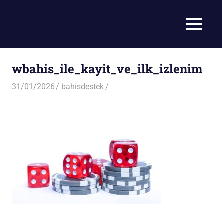
Skip
to
MENU
content
Canlı
Bahis
wbahis_ile_kayit_ve_ilk_izlenim
Siteleri,
31/01/2026
bahisdestek
İllegal
Bahis
Siteleri,
Kaçak
Bahis
Siteleri