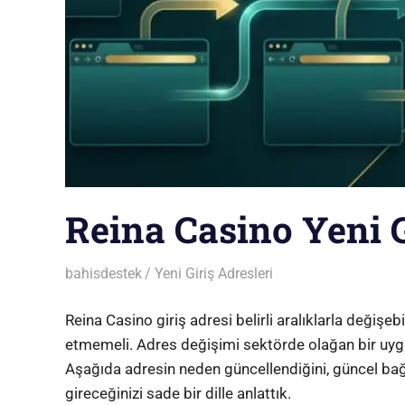
Reina Casino Yeni G
20/04/2018
bahisdestek
Yeni Giriş Adresleri
Reina Casino giriş adresi belirli aralıklarla değişeb
etmemeli. Adres değişimi sektörde olağan bir uyg
Aşağıda adresin neden güncellendiğini, güncel bağl
gireceğinizi sade bir dille anlattık.