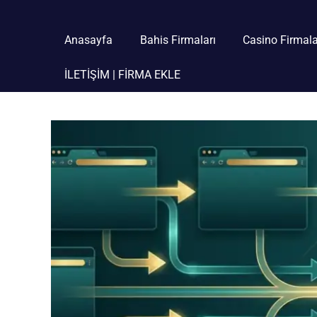
Skip
Canlı
to
Anasayfa
Bahis Firmaları
Casino Firmala
content
Bahis
İLETİŞİM | FİRMA EKLE
Siteleri,
İllegal
Bahis
Siteleri,
Kaçak
Bahis
Siteleri