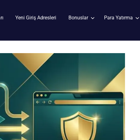
rı
Yeni Giriş Adresleri
Bonuslar
Para Yatırma