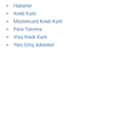
Haberler
Kredi Kartı
Mastercard Kredi Kartı
Para Yatırma
Visa Kredi Kartı
Yeni Giriş Adresleri