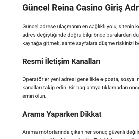
Güncel Reina Casino Giriş Adre
Güncel adrese ulaşmanın en sağlıklı yolu, sitenin k
adres değiştiğinde doğru bilgi önce buralardan d
kaynağa gitmek, sahte sayfalara düşme riskinizi bel
Resmi İletişim Kanalları
Operatörler yeni adresi genellikle e-posta, sosyal
kanalları takip edin. Bir bağlantıya tıklamadan ön
emin olun.
Arama Yaparken Dikkat
Arama motorlarında çıkan her sonuç güvenli değild