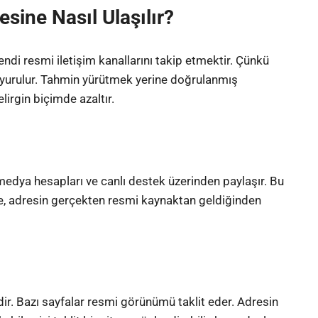
sine Nasıl Ulaşılır?
endi resmi iletişim kanallarını takip etmektir. Çünkü
uyurulur. Tahmin yürütmek yerine doğrulanmış
irgin biçimde azaltır.
 medya hesapları ve canlı destek üzerinden paylaşır. Bu
ce, adresin gerçekten resmi kaynaktan geldiğinden
ir. Bazı sayfalar resmi görünümü taklit eder. Adresin