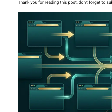
Thank you for reading this post, don't forget to su