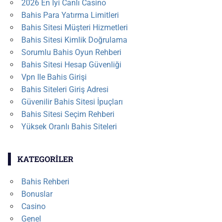
2026 En İyi Canlı Casino
Bahis Para Yatırma Limitleri
Bahis Sitesi Müşteri Hizmetleri
Bahis Sitesi Kimlik Doğrulama
Sorumlu Bahis Oyun Rehberi
Bahis Sitesi Hesap Güvenliği
Vpn Ile Bahis Girişi
Bahis Siteleri Giriş Adresi
Güvenilir Bahis Sitesi İpuçları
Bahis Sitesi Seçim Rehberi
Yüksek Oranlı Bahis Siteleri
KATEGORILER
Bahis Rehberi
Bonuslar
Casino
Genel