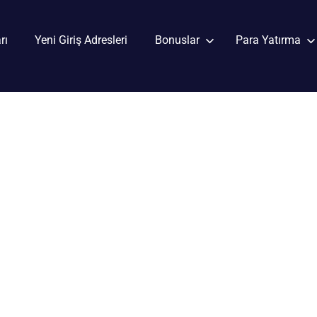
rı
Yeni Giriş Adresleri
Bonuslar
Para Yatırma