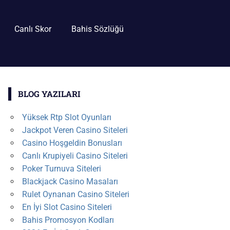
Canlı Skor
Bahis Sözlüğü
BLOG YAZILARI
Yüksek Rtp Slot Oyunları
Jackpot Veren Casino Siteleri
Casino Hoşgeldin Bonusları
Canlı Krupiyeli Casino Siteleri
Poker Turnuva Siteleri
Blackjack Casino Masaları
Rulet Oynanan Casino Siteleri
En İyi Slot Casino Siteleri
Bahis Promosyon Kodları