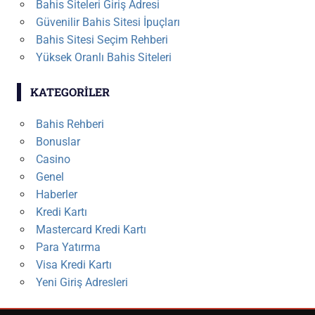
Bahis Siteleri Giriş Adresi
Güvenilir Bahis Sitesi İpuçları
Bahis Sitesi Seçim Rehberi
Yüksek Oranlı Bahis Siteleri
KATEGORILER
Bahis Rehberi
Bonuslar
Casino
Genel
Haberler
Kredi Kartı
Mastercard Kredi Kartı
Para Yatırma
Visa Kredi Kartı
Yeni Giriş Adresleri