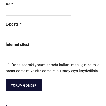
Ad
*
E-posta
*
İnternet sitesi
Daha sonraki yorumlarımda kullanılması için adım, e-
posta adresim ve site adresim bu tarayıcıya kaydedilsin.