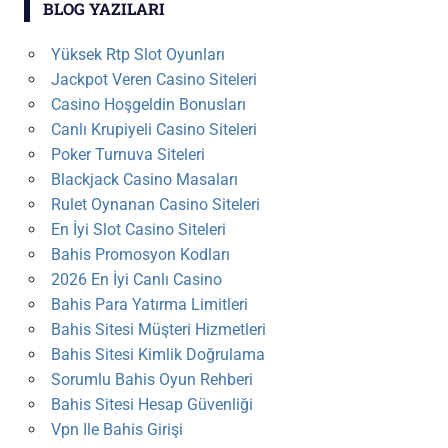
BLOG YAZILARI
Yüksek Rtp Slot Oyunları
Jackpot Veren Casino Siteleri
Casino Hoşgeldin Bonusları
Canlı Krupiyeli Casino Siteleri
Poker Turnuva Siteleri
Blackjack Casino Masaları
Rulet Oynanan Casino Siteleri
En İyi Slot Casino Siteleri
Bahis Promosyon Kodları
2026 En İyi Canlı Casino
Bahis Para Yatırma Limitleri
Bahis Sitesi Müşteri Hizmetleri
Bahis Sitesi Kimlik Doğrulama
Sorumlu Bahis Oyun Rehberi
Bahis Sitesi Hesap Güvenliği
Vpn Ile Bahis Girişi