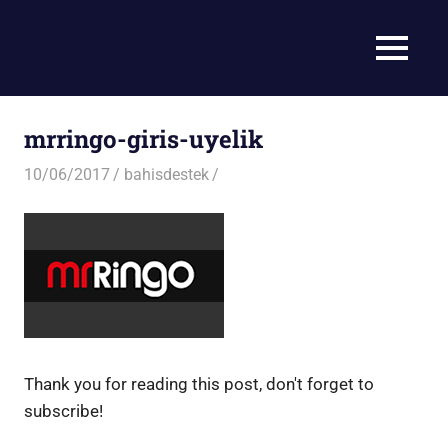
Skip
to
MENU
content
Canlı
Bahis
mrringo-giris-uyelik
Siteleri,
10/06/2017
bahisdestek
İllegal
Bahis
Siteleri,
Kaçak
Bahis
Thank you for reading this post, don't forget to
subscribe!
Siteleri