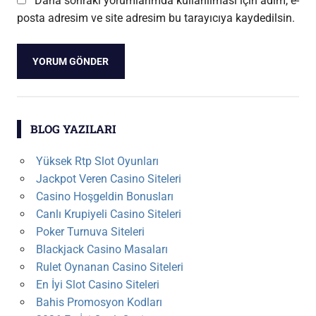
Daha sonraki yorumlarımda kullanılması için adım, e-
posta adresim ve site adresim bu tarayıcıya kaydedilsin.
BLOG YAZILARI
Yüksek Rtp Slot Oyunları
Jackpot Veren Casino Siteleri
Casino Hoşgeldin Bonusları
Canlı Krupiyeli Casino Siteleri
Poker Turnuva Siteleri
Blackjack Casino Masaları
Rulet Oynanan Casino Siteleri
En İyi Slot Casino Siteleri
Bahis Promosyon Kodları