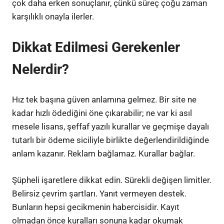
çok daha erken sonuçlanır, çünkü süreç çoğu zaman
karşılıklı onayla ilerler.
Dikkat Edilmesi Gerekenler
Nelerdir?
Hız tek başına güven anlamına gelmez. Bir site ne
kadar hızlı ödediğini öne çıkarabilir; ne var ki asıl
mesele lisans, şeffaf yazılı kurallar ve geçmişe dayalı
tutarlı bir ödeme siciliyle birlikte değerlendirildiğinde
anlam kazanır. Reklam bağlamaz. Kurallar bağlar.
Şüpheli işaretlere dikkat edin. Sürekli değişen limitler.
Belirsiz çevrim şartları. Yanıt vermeyen destek.
Bunların hepsi gecikmenin habercisidir. Kayıt
olmadan önce kuralları sonuna kadar okumak