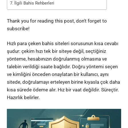
İlgili Bahis Rehberleri
Thank you for reading this post, don't forget to
subscribe!
Hızlı para çeken bahis siteleri sorusunun kısa cevabı
şudur: çekim hızı tek bir siteye değil, seçtiğiniz
yönteme, hesabınızın doğrulanmış olmasına ve
talebin verildiği saate bağlıdır. Doğru yöntemi seçen
ve kimliğini önceden onaylatan bir kullanıcı, aynı
sitede, doğrulamayı erteleyen birine kıyasla çok daha
kısa sürede ödeme alır. Hız bir vaat değildir. Süreçtir.
Hazırlık belirler.