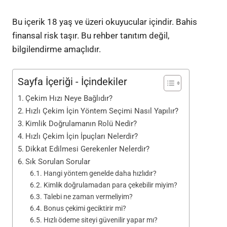
Bu içerik 18 yaş ve üzeri okuyucular içindir. Bahis
finansal risk taşır. Bu rehber tanıtım değil,
bilgilendirme amaçlıdır.
Sayfa İçeriği - İçindekiler
Çekim Hızı Neye Bağlıdır?
Hızlı Çekim İçin Yöntem Seçimi Nasıl Yapılır?
Kimlik Doğrulamanın Rolü Nedir?
Hızlı Çekim İçin İpuçları Nelerdir?
Dikkat Edilmesi Gerekenler Nelerdir?
Sık Sorulan Sorular
Hangi yöntem genelde daha hızlıdır?
Kimlik doğrulamadan para çekebilir miyim?
Talebi ne zaman vermeliyim?
Bonus çekimi geciktirir mi?
Hızlı ödeme siteyi güvenilir yapar mı?