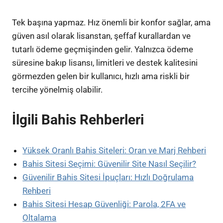
Tek başına yapmaz. Hız önemli bir konfor sağlar, ama
güven asıl olarak lisanstan, şeffaf kurallardan ve
tutarlı ödeme geçmişinden gelir. Yalnızca ödeme
süresine bakıp lisansı, limitleri ve destek kalitesini
görmezden gelen bir kullanıcı, hızlı ama riskli bir
tercihe yönelmiş olabilir.
İlgili Bahis Rehberleri
Yüksek Oranlı Bahis Siteleri: Oran ve Marj Rehberi
Bahis Sitesi Seçimi: Güvenilir Site Nasıl Seçilir?
Güvenilir Bahis Sitesi İpuçları: Hızlı Doğrulama
Rehberi
Bahis Sitesi Hesap Güvenliği: Parola, 2FA ve
Oltalama