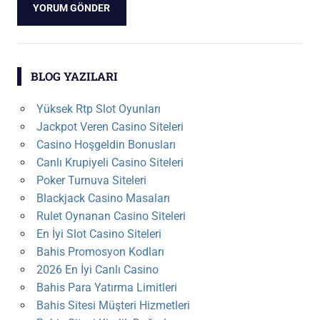
BLOG YAZILARI
Yüksek Rtp Slot Oyunları
Jackpot Veren Casino Siteleri
Casino Hoşgeldin Bonusları
Canlı Krupiyeli Casino Siteleri
Poker Turnuva Siteleri
Blackjack Casino Masaları
Rulet Oynanan Casino Siteleri
En İyi Slot Casino Siteleri
Bahis Promosyon Kodları
2026 En İyi Canlı Casino
Bahis Para Yatırma Limitleri
Bahis Sitesi Müşteri Hizmetleri