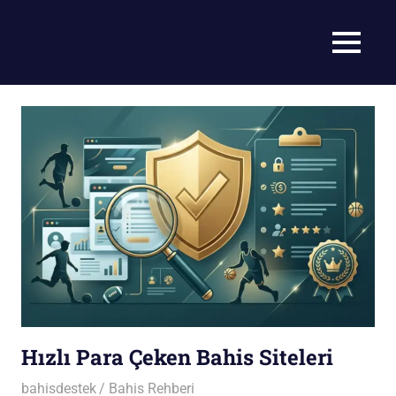
Skip
to
MENU
content
Canlı
Bahis
Siteleri,
İllegal
Bahis
Siteleri,
Kaçak
Bahis
Hızlı Para Çeken Bahis Siteleri
Siteleri
31/01/2026
bahisdestek
Bahis Rehberi