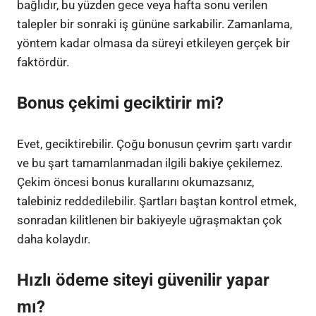
bağlıdır, bu yüzden gece veya hafta sonu verilen
talepler bir sonraki iş gününe sarkabilir. Zamanlama,
yöntem kadar olmasa da süreyi etkileyen gerçek bir
faktördür.
Bonus çekimi geciktirir mi?
Evet, geciktirebilir. Çoğu bonusun çevrim şartı vardır
ve bu şart tamamlanmadan ilgili bakiye çekilemez.
Çekim öncesi bonus kurallarını okumazsanız,
talebiniz reddedilebilir. Şartları baştan kontrol etmek,
sonradan kilitlenen bir bakiyeyle uğraşmaktan çok
daha kolaydır.
Hızlı ödeme siteyi güvenilir yapar
mı?