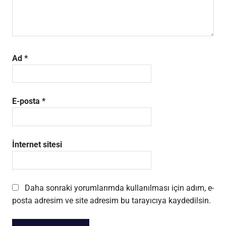
Ad
*
E-posta
*
İnternet sitesi
Daha sonraki yorumlarımda kullanılması için adım, e-
posta adresim ve site adresim bu tarayıcıya kaydedilsin.