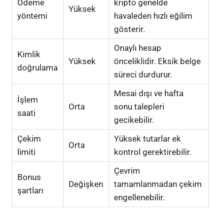
Ödeme
kripto genelde
Yüksek
yöntemi
havaleden hızlı eğilim
gösterir.
Onaylı hesap
Kimlik
Yüksek
önceliklidir. Eksik belge
doğrulama
süreci durdurur.
Mesai dışı ve hafta
İşlem
Orta
sonu talepleri
saati
gecikebilir.
Çekim
Yüksek tutarlar ek
Orta
limiti
kontrol gerektirebilir.
Çevrim
Bonus
Değişken
tamamlanmadan çekim
şartları
engellenebilir.