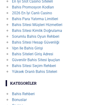
En İyi Slot Casino Siteleri
Bahis Promosyon Kodları
2026 En İyi Canlı Casino
Bahis Para Yatırma Limitleri
Bahis Sitesi Müşteri Hizmetleri
Bahis Sitesi Kimlik Doğrulama
Sorumlu Bahis Oyun Rehberi
Bahis Sitesi Hesap Güvenliği
Vpn Ile Bahis Girişi
Bahis Siteleri Giriş Adresi
Güvenilir Bahis Sitesi İpuçları
Bahis Sitesi Seçim Rehberi
Yüksek Oranlı Bahis Siteleri
KATEGORILER
Bahis Rehberi
Bonuslar