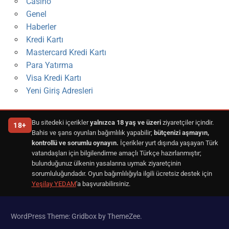
Casino
Genel
Haberler
Kredi Kartı
Mastercard Kredi Kartı
Para Yatırma
Visa Kredi Kartı
Yeni Giriş Adresleri
Bu sitedeki içerikler
yalnızca 18 yaş ve üzeri
ziyaretçiler içindir.
18+
Bahis ve şans oyunları bağımlılık yapabilir;
bütçenizi aşmayın,
kontrollü ve sorumlu oynayın.
İçerikler yurt dışında yaşayan Türk
vatandaşları için bilgilendirme amaçlı Türkçe hazırlanmıştır;
bulunduğunuz ülkenin yasalarına uymak ziyaretçinin
sorumluluğundadır. Oyun bağımlılığıyla ilgili ücretsiz destek için
Yeşilay YEDAM
'a başvurabilirsiniz.
WordPress Theme: Gridbox by ThemeZee.