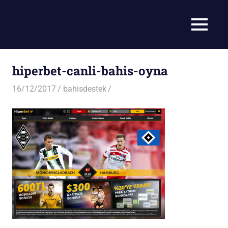
Skip
to
MENU
content
Canlı
Bahis
hiperbet-canli-bahis-oyna
Siteleri,
16/12/2017
bahisdestek
İllegal
Bahis
Siteleri,
Kaçak
Bahis
Siteleri