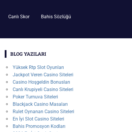
Canlı Skor
Bahis Sözlüğü
BLOG YAZILARI
Yüksek Rtp Slot Oyunları
Jackpot Veren Casino Siteleri
Casino Hoşgeldin Bonusları
Canlı Krupiyeli Casino Siteleri
Poker Turnuva Siteleri
Blackjack Casino Masaları
Rulet Oynanan Casino Siteleri
En İyi Slot Casino Siteleri
Bahis Promosyon Kodları