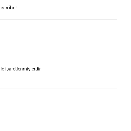
bscribe!
ile işaretlenmişlerdir