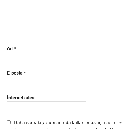
Ad
*
E-posta
*
İnternet sitesi
Daha sonraki yorumlarımda kullanılması için adım, e-