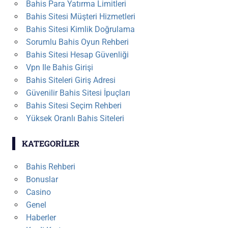
Bahis Para Yatırma Limitleri
Bahis Sitesi Müşteri Hizmetleri
Bahis Sitesi Kimlik Doğrulama
Sorumlu Bahis Oyun Rehberi
Bahis Sitesi Hesap Güvenliği
Vpn Ile Bahis Girişi
Bahis Siteleri Giriş Adresi
Güvenilir Bahis Sitesi İpuçları
Bahis Sitesi Seçim Rehberi
Yüksek Oranlı Bahis Siteleri
KATEGORILER
Bahis Rehberi
Bonuslar
Casino
Genel
Haberler