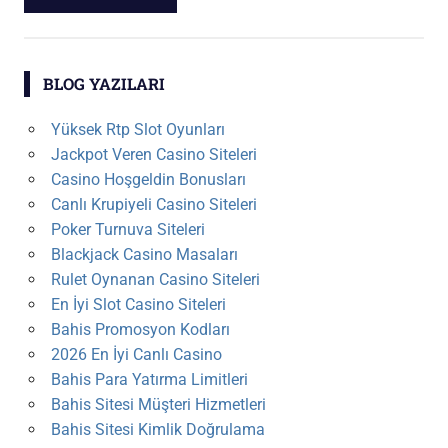
BLOG YAZILARI
Yüksek Rtp Slot Oyunları
Jackpot Veren Casino Siteleri
Casino Hoşgeldin Bonusları
Canlı Krupiyeli Casino Siteleri
Poker Turnuva Siteleri
Blackjack Casino Masaları
Rulet Oynanan Casino Siteleri
En İyi Slot Casino Siteleri
Bahis Promosyon Kodları
2026 En İyi Canlı Casino
Bahis Para Yatırma Limitleri
Bahis Sitesi Müşteri Hizmetleri
Bahis Sitesi Kimlik Doğrulama