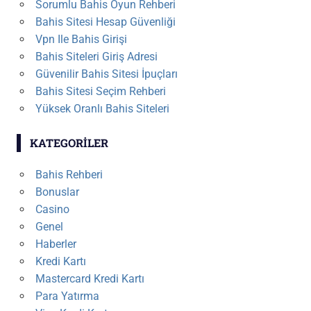
Sorumlu Bahis Oyun Rehberi
Bahis Sitesi Hesap Güvenliği
Vpn Ile Bahis Girişi
Bahis Siteleri Giriş Adresi
Güvenilir Bahis Sitesi İpuçları
Bahis Sitesi Seçim Rehberi
Yüksek Oranlı Bahis Siteleri
KATEGORILER
Bahis Rehberi
Bonuslar
Casino
Genel
Haberler
Kredi Kartı
Mastercard Kredi Kartı
Para Yatırma