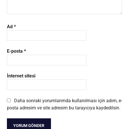
Ad
*
E-posta
*
İnternet sitesi
Daha sonraki yorumlarımda kullanılması için adım, e-
posta adresim ve site adresim bu tarayıcıya kaydedilsin.