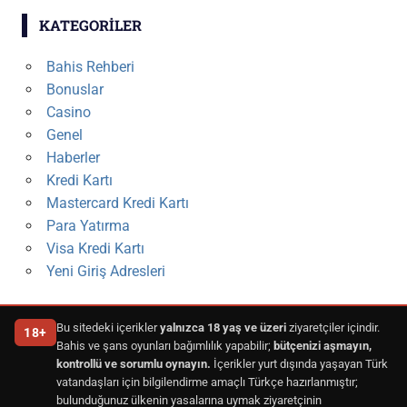
KATEGORILER
Bahis Rehberi
Bonuslar
Casino
Genel
Haberler
Kredi Kartı
Mastercard Kredi Kartı
Para Yatırma
Visa Kredi Kartı
Yeni Giriş Adresleri
Bu sitedeki içerikler
yalnızca 18 yaş ve üzeri
ziyaretçiler içindir.
18+
Bahis ve şans oyunları bağımlılık yapabilir;
bütçenizi aşmayın,
kontrollü ve sorumlu oynayın.
İçerikler yurt dışında yaşayan Türk
vatandaşları için bilgilendirme amaçlı Türkçe hazırlanmıştır;
bulunduğunuz ülkenin yasalarına uymak ziyaretçinin