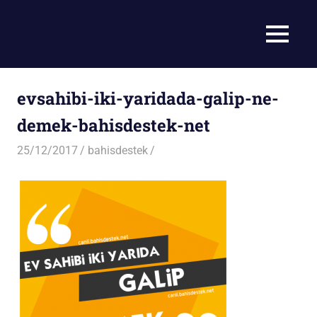
Skip
to
MENU
content
Canlı
Bahis
evsahibi-iki-yaridada-galip-ne-
Siteleri,
demek-bahisdestek-net
İllegal
25/12/2017
bahisdestek
Bahis
Siteleri,
Kaçak
Bahis
Siteleri