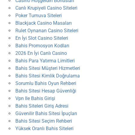
Casino Hoşgeldin Bonusları
Canlı Krupiyeli Casino Siteleri
Poker Turnuva Siteleri
Blackjack Casino Masaları
Rulet Oynanan Casino Siteleri
En İyi Slot Casino Siteleri
Bahis Promosyon Kodları
2026 En İyi Canlı Casino
Bahis Para Yatırma Limitleri
Bahis Sitesi Müşteri Hizmetleri
Bahis Sitesi Kimlik Doğrulama
Sorumlu Bahis Oyun Rehberi
Bahis Sitesi Hesap Güvenliği
Vpn Ile Bahis Girişi
Bahis Siteleri Giriş Adresi
Güvenilir Bahis Sitesi İpuçları
Bahis Sitesi Seçim Rehberi
Yüksek Oranlı Bahis Siteleri