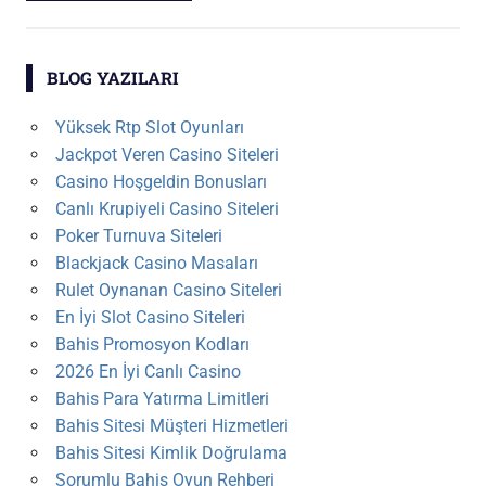
BLOG YAZILARI
Yüksek Rtp Slot Oyunları
Jackpot Veren Casino Siteleri
Casino Hoşgeldin Bonusları
Canlı Krupiyeli Casino Siteleri
Poker Turnuva Siteleri
Blackjack Casino Masaları
Rulet Oynanan Casino Siteleri
En İyi Slot Casino Siteleri
Bahis Promosyon Kodları
2026 En İyi Canlı Casino
Bahis Para Yatırma Limitleri
Bahis Sitesi Müşteri Hizmetleri
Bahis Sitesi Kimlik Doğrulama
Sorumlu Bahis Oyun Rehberi