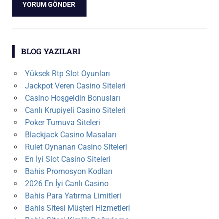
BLOG YAZILARI
Yüksek Rtp Slot Oyunları
Jackpot Veren Casino Siteleri
Casino Hoşgeldin Bonusları
Canlı Krupiyeli Casino Siteleri
Poker Turnuva Siteleri
Blackjack Casino Masaları
Rulet Oynanan Casino Siteleri
En İyi Slot Casino Siteleri
Bahis Promosyon Kodları
2026 En İyi Canlı Casino
Bahis Para Yatırma Limitleri
Bahis Sitesi Müşteri Hizmetleri