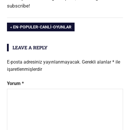
subscribe!
Yazı
PREVIOUS
EN-POPULER-CANLI-OYUNLAR
POST:
gezinmesi
LEAVE A REPLY
E-posta adresiniz yayınlanmayacak.
Gerekli alanlar
*
ile
işaretlenmişlerdir
Yorum
*