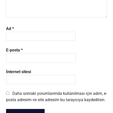
Ad
*
E-posta
*
İnternet sitesi
Daha sonraki yorumlarımda kullanılması için adım, e-
posta adresim ve site adresim bu tarayıcıya kaydedilsin.