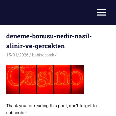
Skip
to
MENU
content
Canlı
Bahis
deneme-bonusu-nedir-nasil-
Siteleri,
alinir-ve-gercekten
İllegal
15/01/2026
bahisdestek
Bahis
Siteleri,
Kaçak
Bahis
Thank you for reading this post, don't forget to
Siteleri
subscribe!