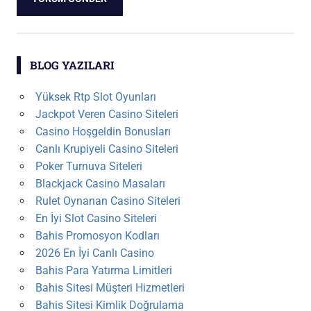
BLOG YAZILARI
Yüksek Rtp Slot Oyunları
Jackpot Veren Casino Siteleri
Casino Hoşgeldin Bonusları
Canlı Krupiyeli Casino Siteleri
Poker Turnuva Siteleri
Blackjack Casino Masaları
Rulet Oynanan Casino Siteleri
En İyi Slot Casino Siteleri
Bahis Promosyon Kodları
2026 En İyi Canlı Casino
Bahis Para Yatırma Limitleri
Bahis Sitesi Müşteri Hizmetleri
Bahis Sitesi Kimlik Doğrulama