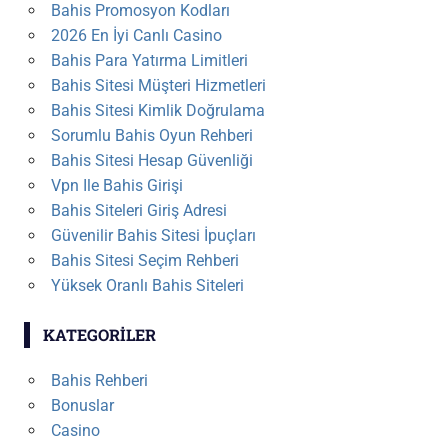
Bahis Promosyon Kodları
2026 En İyi Canlı Casino
Bahis Para Yatırma Limitleri
Bahis Sitesi Müşteri Hizmetleri
Bahis Sitesi Kimlik Doğrulama
Sorumlu Bahis Oyun Rehberi
Bahis Sitesi Hesap Güvenliği
Vpn Ile Bahis Girişi
Bahis Siteleri Giriş Adresi
Güvenilir Bahis Sitesi İpuçları
Bahis Sitesi Seçim Rehberi
Yüksek Oranlı Bahis Siteleri
KATEGORILER
Bahis Rehberi
Bonuslar
Casino