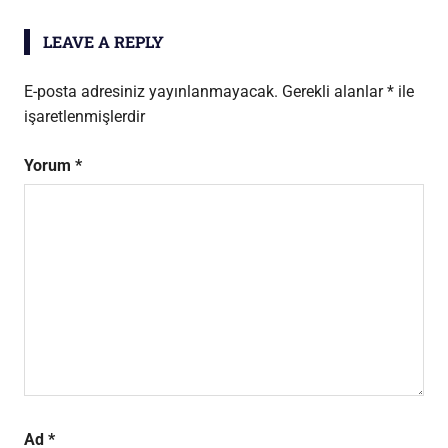
gezinmesi
LEAVE A REPLY
E-posta adresiniz yayınlanmayacak.
Gerekli alanlar
*
ile
işaretlenmişlerdir
Yorum
*
Ad
*