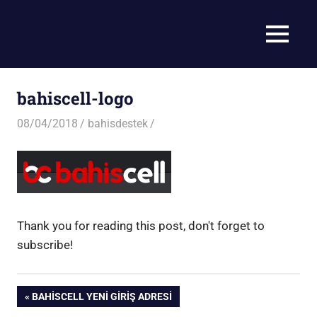
Skip
to
MENU
content
Canlı
Bahis
bahiscell-logo
Siteleri,
08/04/2018
bahisdestek
İllegal
Bahis
Siteleri,
Thank you for reading this post, don't forget to
Kaçak
subscribe!
Bahis
Siteleri
Yazı
PREVIOUS
BAHISCELL YENI GIRIŞ ADRESI
POST: