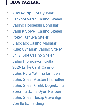
BLOG YAZILARI
Yüksek Rtp Slot Oyunları
Jackpot Veren Casino Siteleri
Casino Hoşgeldin Bonusları
Canlı Krupiyeli Casino Siteleri
Poker Turnuva Siteleri
Blackjack Casino Masaları
Rulet Oynanan Casino Siteleri
En İyi Slot Casino Siteleri
Bahis Promosyon Kodları
2026 En İyi Canlı Casino
Bahis Para Yatırma Limitleri
Bahis Sitesi Müşteri Hizmetleri
Bahis Sitesi Kimlik Doğrulama
Sorumlu Bahis Oyun Rehberi
Bahis Sitesi Hesap Güvenliği
Vpn Ile Bahis Girişi