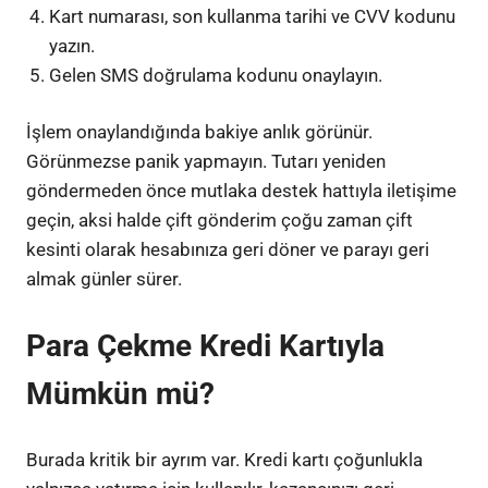
Kart numarası, son kullanma tarihi ve CVV kodunu
yazın.
Gelen SMS doğrulama kodunu onaylayın.
İşlem onaylandığında bakiye anlık görünür.
Görünmezse panik yapmayın. Tutarı yeniden
göndermeden önce mutlaka destek hattıyla iletişime
geçin, aksi halde çift gönderim çoğu zaman çift
kesinti olarak hesabınıza geri döner ve parayı geri
almak günler sürer.
Para Çekme Kredi Kartıyla
Mümkün mü?
Burada kritik bir ayrım var. Kredi kartı çoğunlukla