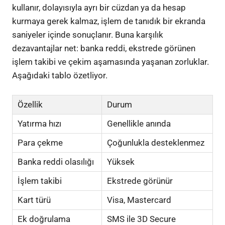
kullanır, dolayısıyla ayrı bir cüzdan ya da hesap
kurmaya gerek kalmaz, işlem de tanıdık bir ekranda
saniyeler içinde sonuçlanır. Buna karşılık
dezavantajlar net: banka reddi, ekstrede görünen
işlem takibi ve çekim aşamasında yaşanan zorluklar.
Aşağıdaki tablo özetliyor.
Özellik
Durum
Yatırma hızı
Genellikle anında
Para çekme
Çoğunlukla desteklenmez
Banka reddi olasılığı
Yüksek
İşlem takibi
Ekstrede görünür
Kart türü
Visa, Mastercard
Ek doğrulama
SMS ile 3D Secure