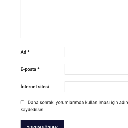
Ad
*
E-posta
*
İnternet sitesi
Daha sonraki yorumlarımda kullanılması için adım
kaydedilsin.