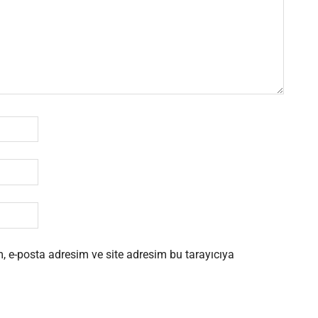
, e-posta adresim ve site adresim bu tarayıcıya