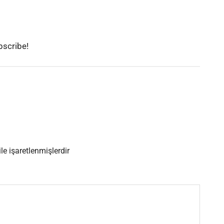
bscribe!
ile işaretlenmişlerdir