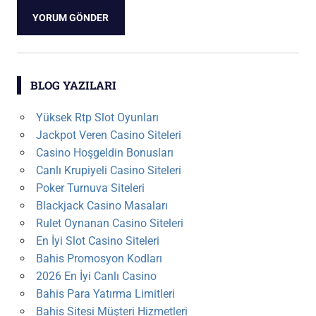
BLOG YAZILARI
Yüksek Rtp Slot Oyunları
Jackpot Veren Casino Siteleri
Casino Hoşgeldin Bonusları
Canlı Krupiyeli Casino Siteleri
Poker Turnuva Siteleri
Blackjack Casino Masaları
Rulet Oynanan Casino Siteleri
En İyi Slot Casino Siteleri
Bahis Promosyon Kodları
2026 En İyi Canlı Casino
Bahis Para Yatırma Limitleri
Bahis Sitesi Müşteri Hizmetleri