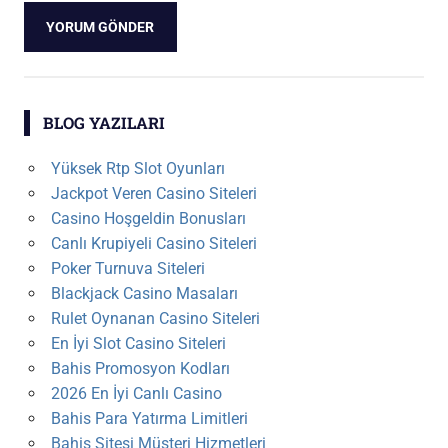
BLOG YAZILARI
Yüksek Rtp Slot Oyunları
Jackpot Veren Casino Siteleri
Casino Hoşgeldin Bonusları
Canlı Krupiyeli Casino Siteleri
Poker Turnuva Siteleri
Blackjack Casino Masaları
Rulet Oynanan Casino Siteleri
En İyi Slot Casino Siteleri
Bahis Promosyon Kodları
2026 En İyi Canlı Casino
Bahis Para Yatırma Limitleri
Bahis Sitesi Müşteri Hizmetleri