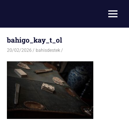
Skip
to
MENU
content
Canlı
Bahis
bahigo_kay_t_ol
Siteleri,
20/02/2026
bahisdestek
İllegal
Bahis
Siteleri,
Kaçak
Bahis
Siteleri