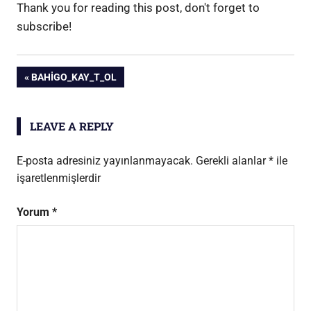
Thank you for reading this post, don't forget to
subscribe!
Yazı
PREVIOUS
BAHIGO_KAY_T_OL
POST:
gezinmesi
LEAVE A REPLY
E-posta adresiniz yayınlanmayacak.
Gerekli alanlar
*
ile
işaretlenmişlerdir
Yorum
*