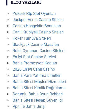
BLOG YAZILARI
Yüksek Rtp Slot Oyunları
Jackpot Veren Casino Siteleri
Casino Hoşgeldin Bonusları
Canlı Krupiyeli Casino Siteleri
Poker Turnuva Siteleri
Blackjack Casino Masaları
Rulet Oynanan Casino Siteleri
En İyi Slot Casino Siteleri
Bahis Promosyon Kodları
2026 En İyi Canlı Casino
Bahis Para Yatırma Limitleri
Bahis Sitesi Müşteri Hizmetleri
Bahis Sitesi Kimlik Doğrulama
Sorumlu Bahis Oyun Rehberi
Bahis Sitesi Hesap Güvenliği
Vpn Ile Bahis Girişi