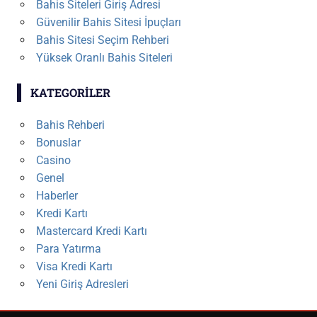
Bahis Siteleri Giriş Adresi
Güvenilir Bahis Sitesi İpuçları
Bahis Sitesi Seçim Rehberi
Yüksek Oranlı Bahis Siteleri
KATEGORILER
Bahis Rehberi
Bonuslar
Casino
Genel
Haberler
Kredi Kartı
Mastercard Kredi Kartı
Para Yatırma
Visa Kredi Kartı
Yeni Giriş Adresleri