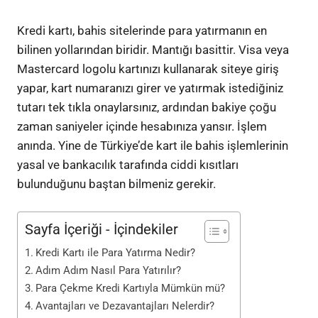
Kredi kartı, bahis sitelerinde para yatırmanın en
bilinen yollarından biridir. Mantığı basittir. Visa veya
Mastercard logolu kartınızı kullanarak siteye giriş
yapar, kart numaranızı girer ve yatırmak istediğiniz
tutarı tek tıkla onaylarsınız, ardından bakiye çoğu
zaman saniyeler içinde hesabınıza yansır. İşlem
anında. Yine de Türkiye’de kart ile bahis işlemlerinin
yasal ve bankacılık tarafında ciddi kısıtları
bulunduğunu baştan bilmeniz gerekir.
Sayfa İçeriği - İçindekiler
Kredi Kartı ile Para Yatırma Nedir?
Adım Adım Nasıl Para Yatırılır?
Para Çekme Kredi Kartıyla Mümkün mü?
Avantajları ve Dezavantajları Nelerdir?