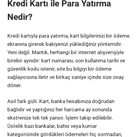
Kredi Kartı ile Para Yatırma
Nedir?
Kredi kartıyla para yatırma, kart bilgilerinizi bir ödeme
ekranına girerek bakiyenizi yüklediğiniz yöntemdir.
Yeni değil. Mantık, herhangi bir internet alışverişiyle
birebir aynıdır: kart numarası, son kullanma tarihi ve
güvenlik kodu istenir, site bu bilgiyi bir ödeme
sağlayıcısına iletir ve birkaç saniye içinde size onay
döner.
Asıl fark gizli. Kart, banka hesabınıza doğrudan
bağlıdır ve yaptığınız her harcama ay sonunda
ekstrenize tek tek yansır. İşlem takip edilebilir.
Üstelik bazı bankalar, bahis veya kumar
kategorisinde gördükleri ödemeleri hiç sormadan,