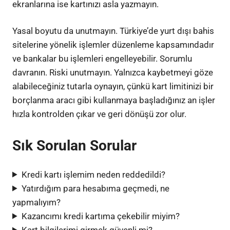
ekranlarına ise kartınızı asla yazmayın.
Yasal boyutu da unutmayın. Türkiye’de yurt dışı bahis
sitelerine yönelik işlemler düzenleme kapsamındadır
ve bankalar bu işlemleri engelleyebilir. Sorumlu
davranın. Riski unutmayın. Yalnızca kaybetmeyi göze
alabileceğiniz tutarla oynayın, çünkü kart limitinizi bir
borçlanma aracı gibi kullanmaya başladığınız an işler
hızla kontrolden çıkar ve geri dönüşü zor olur.
Sık Sorulan Sorular
Kredi kartı işlemim neden reddedildi?
Yatırdığım para hesabıma geçmedi, ne
yapmalıyım?
Kazancımı kredi kartıma çekebilir miyim?
Kart bilgilerimi girmek güvenli mi?