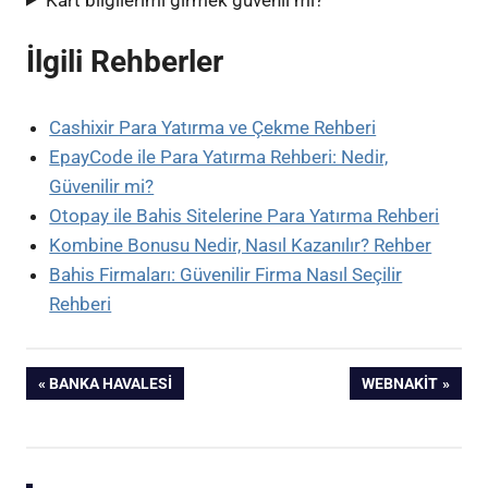
İlgili Rehberler
Cashixir Para Yatırma ve Çekme Rehberi
EpayCode ile Para Yatırma Rehberi: Nedir,
Güvenilir mi?
Otopay ile Bahis Sitelerine Para Yatırma Rehberi
Kombine Bonusu Nedir, Nasıl Kazanılır? Rehber
Bahis Firmaları: Güvenilir Firma Nasıl Seçilir
Rehberi
Yazı
PREVIOUS
NEXT
BANKA HAVALESI
WEBNAKIT
POST:
POST:
gezinmesi