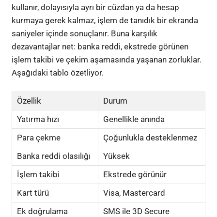
kullanır, dolayısıyla ayrı bir cüzdan ya da hesap
kurmaya gerek kalmaz, işlem de tanıdık bir ekranda
saniyeler içinde sonuçlanır. Buna karşılık
dezavantajlar net: banka reddi, ekstrede görünen
işlem takibi ve çekim aşamasında yaşanan zorluklar.
Aşağıdaki tablo özetliyor.
Özellik
Durum
Yatırma hızı
Genellikle anında
Para çekme
Çoğunlukla desteklenmez
Banka reddi olasılığı
Yüksek
İşlem takibi
Ekstrede görünür
Kart türü
Visa, Mastercard
Ek doğrulama
SMS ile 3D Secure