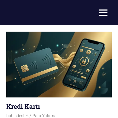
Skip
to
MENU
content
Canlı
Bahis
Siteleri,
İllegal
Bahis
Siteleri,
Kaçak
Bahis
Kredi Kartı
Siteleri
13/11/2017
bahisdestek
Para Yatırma