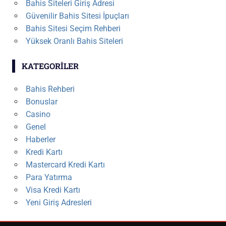
Bahis Siteleri Giriş Adresi
Güvenilir Bahis Sitesi İpuçları
Bahis Sitesi Seçim Rehberi
Yüksek Oranlı Bahis Siteleri
KATEGORILER
Bahis Rehberi
Bonuslar
Casino
Genel
Haberler
Kredi Kartı
Mastercard Kredi Kartı
Para Yatırma
Visa Kredi Kartı
Yeni Giriş Adresleri