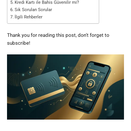
Kredi Kartı ile Bahis Güvenilir mi?
Sık Sorulan Sorular
İlgili Rehberler
Thank you for reading this post, don't forget to
subscribe!