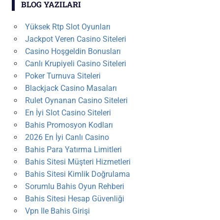
BLOG YAZILARI
Yüksek Rtp Slot Oyunları
Jackpot Veren Casino Siteleri
Casino Hoşgeldin Bonusları
Canlı Krupiyeli Casino Siteleri
Poker Turnuva Siteleri
Blackjack Casino Masaları
Rulet Oynanan Casino Siteleri
En İyi Slot Casino Siteleri
Bahis Promosyon Kodları
2026 En İyi Canlı Casino
Bahis Para Yatırma Limitleri
Bahis Sitesi Müşteri Hizmetleri
Bahis Sitesi Kimlik Doğrulama
Sorumlu Bahis Oyun Rehberi
Bahis Sitesi Hesap Güvenliği
Vpn Ile Bahis Girişi