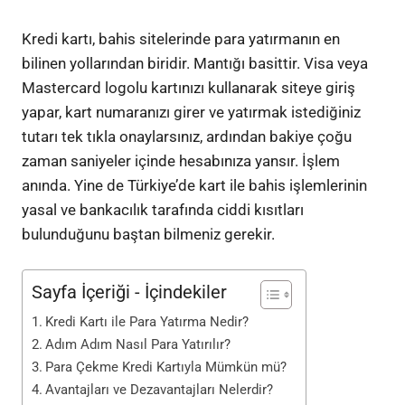
Kredi kartı, bahis sitelerinde para yatırmanın en
bilinen yollarından biridir. Mantığı basittir. Visa veya
Mastercard logolu kartınızı kullanarak siteye giriş
yapar, kart numaranızı girer ve yatırmak istediğiniz
tutarı tek tıkla onaylarsınız, ardından bakiye çoğu
zaman saniyeler içinde hesabınıza yansır. İşlem
anında. Yine de Türkiye’de kart ile bahis işlemlerinin
yasal ve bankacılık tarafında ciddi kısıtları
bulunduğunu baştan bilmeniz gerekir.
Sayfa İçeriği - İçindekiler
Kredi Kartı ile Para Yatırma Nedir?
Adım Adım Nasıl Para Yatırılır?
Para Çekme Kredi Kartıyla Mümkün mü?
Avantajları ve Dezavantajları Nelerdir?