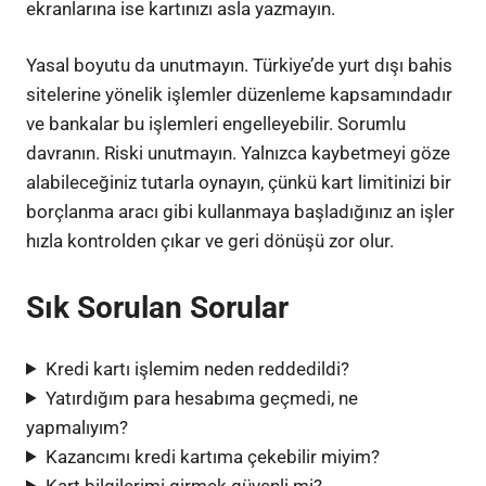
ekranlarına ise kartınızı asla yazmayın.
Yasal boyutu da unutmayın. Türkiye’de yurt dışı bahis
sitelerine yönelik işlemler düzenleme kapsamındadır
ve bankalar bu işlemleri engelleyebilir. Sorumlu
davranın. Riski unutmayın. Yalnızca kaybetmeyi göze
alabileceğiniz tutarla oynayın, çünkü kart limitinizi bir
borçlanma aracı gibi kullanmaya başladığınız an işler
hızla kontrolden çıkar ve geri dönüşü zor olur.
Sık Sorulan Sorular
Kredi kartı işlemim neden reddedildi?
Yatırdığım para hesabıma geçmedi, ne
yapmalıyım?
Kazancımı kredi kartıma çekebilir miyim?
Kart bilgilerimi girmek güvenli mi?