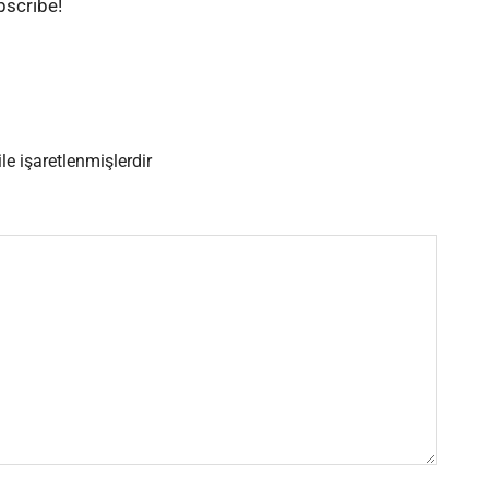
bscribe!
ile işaretlenmişlerdir