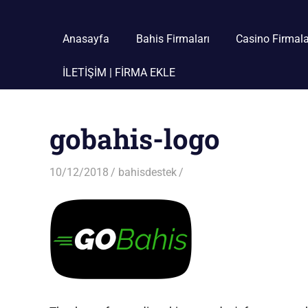
Skip
Canlı
to
Anasayfa
Bahis Firmaları
Casino Firmala
content
Bahis
İLETİŞİM | FİRMA EKLE
Siteleri,
İllegal
gobahis-logo
Bahis
10/12/2018
bahisdestek
Siteleri,
Kaçak
Bahis
Siteleri