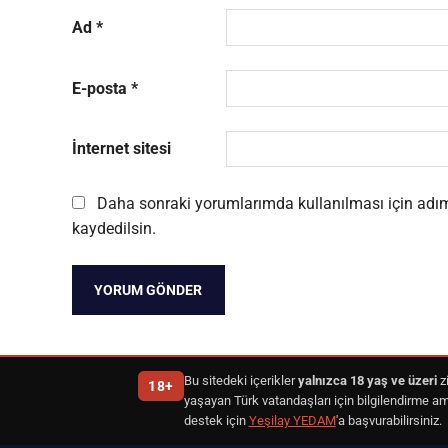
Ad
*
E-posta
*
İnternet sitesi
Daha sonraki yorumlarımda kullanılması için adım
kaydedilsin.
Bu sitedeki içerikler
yalnızca 18 yaş ve üzeri
zi
18+
yaşayan Türk vatandaşları için bilgilendirme am
destek için
Yeşilay YEDAM
'a başvurabilirsiniz.