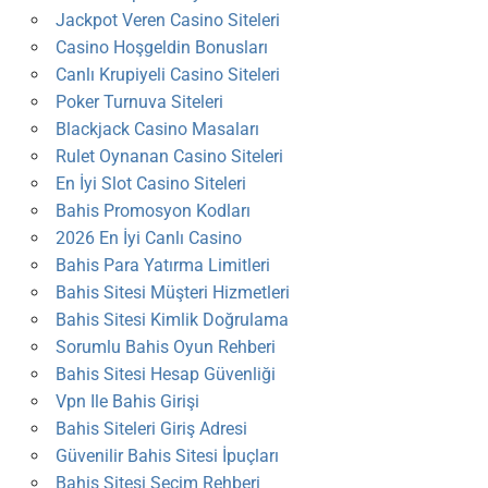
Jackpot Veren Casino Siteleri
Casino Hoşgeldin Bonusları
Canlı Krupiyeli Casino Siteleri
Poker Turnuva Siteleri
Blackjack Casino Masaları
Rulet Oynanan Casino Siteleri
En İyi Slot Casino Siteleri
Bahis Promosyon Kodları
2026 En İyi Canlı Casino
Bahis Para Yatırma Limitleri
Bahis Sitesi Müşteri Hizmetleri
Bahis Sitesi Kimlik Doğrulama
Sorumlu Bahis Oyun Rehberi
Bahis Sitesi Hesap Güvenliği
Vpn Ile Bahis Girişi
Bahis Siteleri Giriş Adresi
Güvenilir Bahis Sitesi İpuçları
Bahis Sitesi Seçim Rehberi