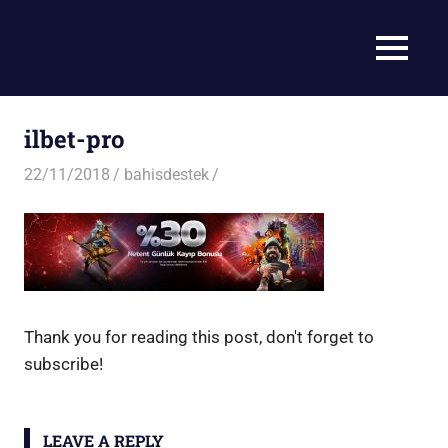
Skip
to
MENU
content
Canlı
Bahis
ilbet-pro
Siteleri,
22/11/2018
bahisdestek
İllegal
Bahis
Siteleri,
Kaçak
Thank you for reading this post, don't forget to
subscribe!
Bahis
Siteleri
LEAVE A REPLY