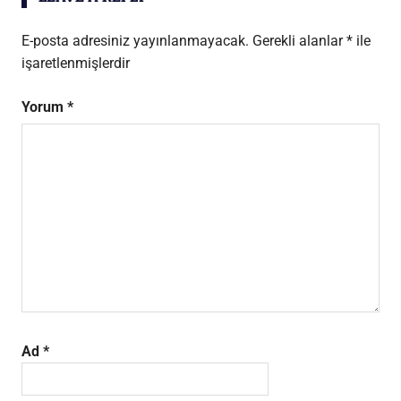
E-posta adresiniz yayınlanmayacak.
Gerekli alanlar
*
ile
işaretlenmişlerdir
Yorum
*
Ad
*