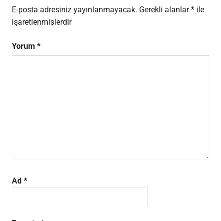
E-posta adresiniz yayınlanmayacak.
Gerekli alanlar
*
ile
işaretlenmişlerdir
Yorum
*
Ad
*