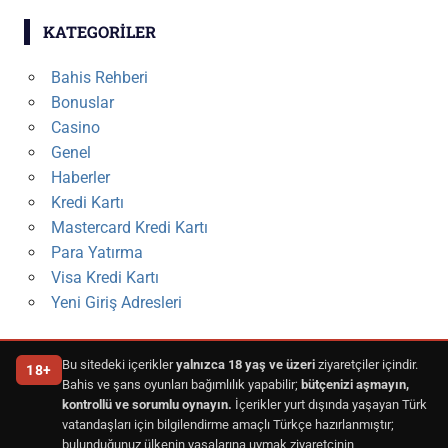
KATEGORILER
Bahis Rehberi
Bonuslar
Casino
Genel
Haberler
Kredi Kartı
Mastercard Kredi Kartı
Para Yatırma
Visa Kredi Kartı
Yeni Giriş Adresleri
Bu sitedeki içerikler
yalnızca 18 yaş ve üzeri
ziyaretçiler içindir.
18+
Bahis ve şans oyunları bağımlılık yapabilir;
bütçenizi aşmayın,
kontrollü ve sorumlu oynayın.
İçerikler yurt dışında yaşayan Türk
vatandaşları için bilgilendirme amaçlı Türkçe hazırlanmıştır;
bulunduğunuz ülkenin yasalarına uymak ziyaretçinin