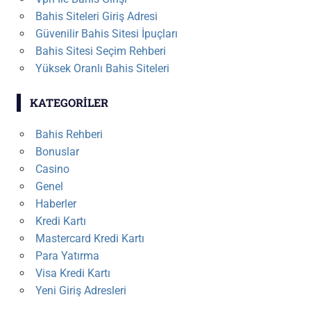
Bahis Siteleri Giriş Adresi
Güvenilir Bahis Sitesi İpuçları
Bahis Sitesi Seçim Rehberi
Yüksek Oranlı Bahis Siteleri
KATEGORILER
Bahis Rehberi
Bonuslar
Casino
Genel
Haberler
Kredi Kartı
Mastercard Kredi Kartı
Para Yatırma
Visa Kredi Kartı
Yeni Giriş Adresleri