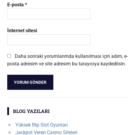
E-posta
*
İnternet sitesi
Daha sonraki yorumlarımda kullanılması için adım, e-
posta adresim ve site adresim bu tarayıcıya kaydedilsin.
BLOG YAZILARI
Yüksek Rtp Slot Oyunları
Jackpot Veren Casino Siteleri