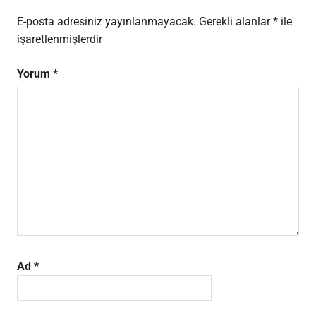
E-posta adresiniz yayınlanmayacak.
Gerekli alanlar
*
ile
işaretlenmişlerdir
Yorum
*
Ad
*