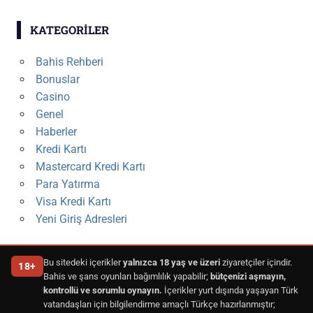
KATEGORILER
Bahis Rehberi
Bonuslar
Casino
Genel
Haberler
Kredi Kartı
Mastercard Kredi Kartı
Para Yatırma
Visa Kredi Kartı
Yeni Giriş Adresleri
Bu sitedeki içerikler
yalnızca 18 yaş ve üzeri
ziyaretçiler içindir.
18+
Bahis ve şans oyunları bağımlılık yapabilir;
bütçenizi aşmayın,
kontrollü ve sorumlu oynayın.
İçerikler yurt dışında yaşayan Türk
vatandaşları için bilgilendirme amaçlı Türkçe hazırlanmıştır;