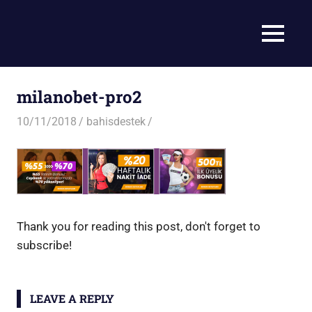
Skip
to
MENU
content
Canlı
Bahis
milanobet-pro2
Siteleri,
10/11/2018
bahisdestek
İllegal
Bahis
Siteleri,
Thank you for reading this post, don't forget to
Kaçak
subscribe!
Bahis
Siteleri
LEAVE A REPLY