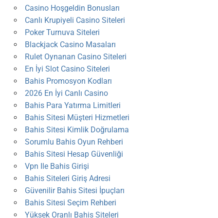
Casino Hoşgeldin Bonusları
Canlı Krupiyeli Casino Siteleri
Poker Turnuva Siteleri
Blackjack Casino Masaları
Rulet Oynanan Casino Siteleri
En İyi Slot Casino Siteleri
Bahis Promosyon Kodları
2026 En İyi Canlı Casino
Bahis Para Yatırma Limitleri
Bahis Sitesi Müşteri Hizmetleri
Bahis Sitesi Kimlik Doğrulama
Sorumlu Bahis Oyun Rehberi
Bahis Sitesi Hesap Güvenliği
Vpn Ile Bahis Girişi
Bahis Siteleri Giriş Adresi
Güvenilir Bahis Sitesi İpuçları
Bahis Sitesi Seçim Rehberi
Yüksek Oranlı Bahis Siteleri