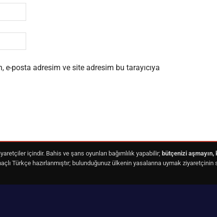
, e-posta adresim ve site adresim bu tarayıcıya
yaretçiler içindir. Bahis ve şans oyunları bağımlılık yapabilir;
bütçenizi aşmayın, 
açlı Türkçe hazırlanmıştır; bulunduğunuz ülkenin yasalarına uymak ziyaretçinin so