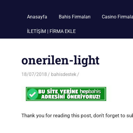
Skip
Canlı
to
Anasayfa
Bahis Firmaları
Casino Firmala
content
Bahis
İLETİŞİM | FİRMA EKLE
Siteleri,
İllegal
onerilen-light
Bahis
18/07/2018
bahisdestek
Siteleri,
Kaçak
Bahis
Siteleri
Thank you for reading this post, don't forget to su