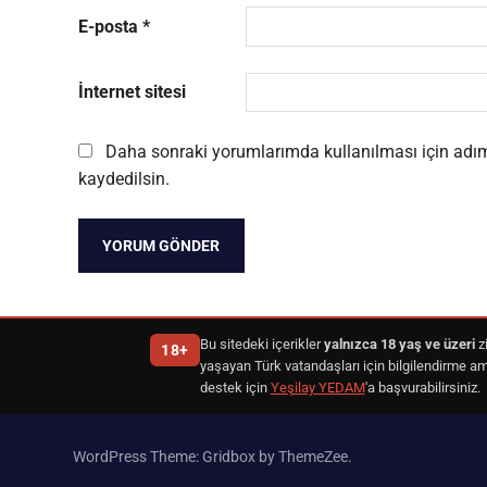
E-posta
*
İnternet sitesi
Daha sonraki yorumlarımda kullanılması için adım
kaydedilsin.
Bu sitedeki içerikler
yalnızca 18 yaş ve üzeri
zi
18+
yaşayan Türk vatandaşları için bilgilendirme am
destek için
Yeşilay YEDAM
'a başvurabilirsiniz.
WordPress Theme: Gridbox by ThemeZee.