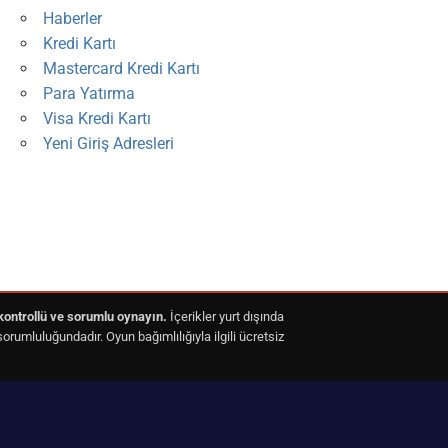
Haberler
Kredi Kartı
Mastercard Kredi Kartı
Para Yatırma
Visa Kredi Kartı
Yeni Giriş Adresleri
kontrollü ve sorumlu oynayın.
İçerikler yurt dışında
rumluluğundadır. Oyun bağımlılığıyla ilgili ücretsiz