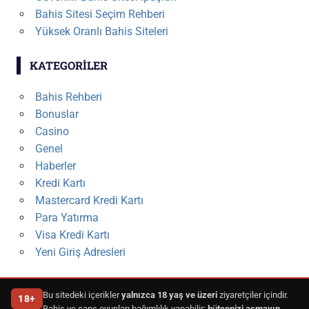
Bahis Sitesi Seçim Rehberi
Yüksek Oranlı Bahis Siteleri
KATEGORILER
Bahis Rehberi
Bonuslar
Casino
Genel
Haberler
Kredi Kartı
Mastercard Kredi Kartı
Para Yatırma
Visa Kredi Kartı
Yeni Giriş Adresleri
Bu sitedeki içerikler
yalnızca 18 yaş ve üzeri
ziyaretçiler içindir.
18+
Bahis ve şans oyunları bağımlılık yapabilir;
bütçenizi aşmayın,