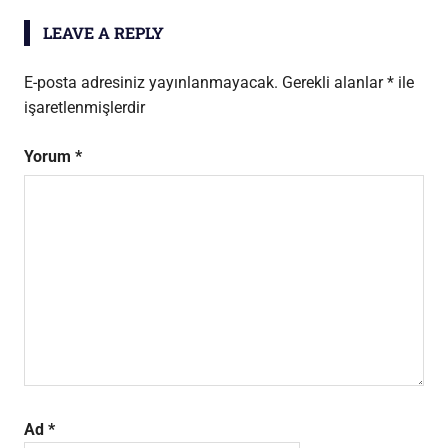
LEAVE A REPLY
E-posta adresiniz yayınlanmayacak.
Gerekli alanlar
*
ile
işaretlenmişlerdir
Yorum
*
Ad
*