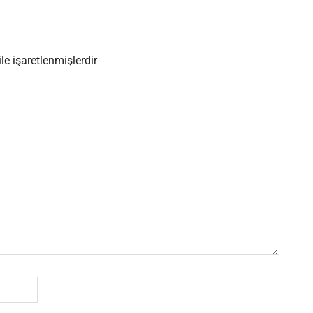
ile işaretlenmişlerdir