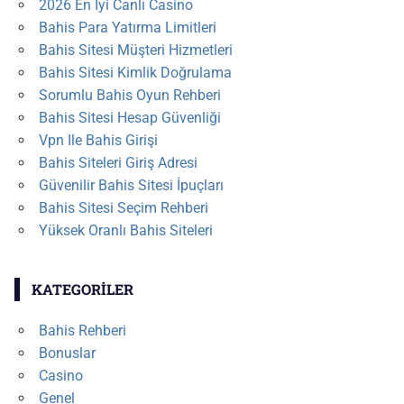
2026 En İyi Canlı Casino
Bahis Para Yatırma Limitleri
Bahis Sitesi Müşteri Hizmetleri
Bahis Sitesi Kimlik Doğrulama
Sorumlu Bahis Oyun Rehberi
Bahis Sitesi Hesap Güvenliği
Vpn Ile Bahis Girişi
Bahis Siteleri Giriş Adresi
Güvenilir Bahis Sitesi İpuçları
Bahis Sitesi Seçim Rehberi
Yüksek Oranlı Bahis Siteleri
KATEGORILER
Bahis Rehberi
Bonuslar
Casino
Genel