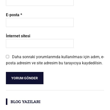
E-posta
*
İnternet sitesi
Daha sonraki yorumlarımda kullanılması için adım, e-
posta adresim ve site adresim bu tarayıcıya kaydedilsin.
BLOG YAZILARI