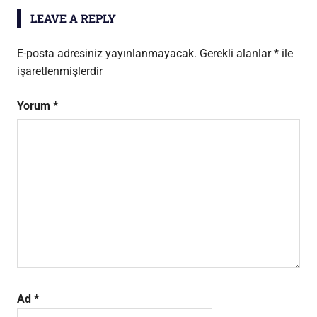
LEAVE A REPLY
E-posta adresiniz yayınlanmayacak.
Gerekli alanlar
*
ile
işaretlenmişlerdir
Yorum
*
Ad
*