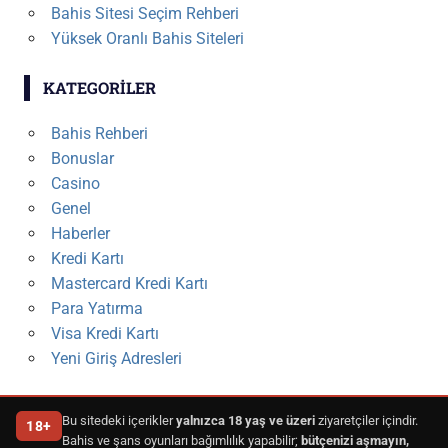
Bahis Sitesi Seçim Rehberi
Yüksek Oranlı Bahis Siteleri
KATEGORILER
Bahis Rehberi
Bonuslar
Casino
Genel
Haberler
Kredi Kartı
Mastercard Kredi Kartı
Para Yatırma
Visa Kredi Kartı
Yeni Giriş Adresleri
Bu sitedeki içerikler
yalnızca 18 yaş ve üzeri
ziyaretçiler içindir.
18+
Bahis ve şans oyunları bağımlılık yapabilir;
bütçenizi aşmayın,