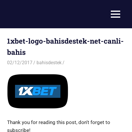
Skip
to
MENU
content
Canlı
Bahis
1xbet-logo-bahisdestek-net-canli-
Siteleri,
bahis
İllegal
02/12/2017
bahisdestek
Bahis
Siteleri,
Kaçak
Bahis
Thank you for reading this post, don't forget to
Siteleri
subscribe!