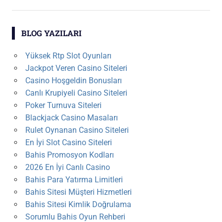
BLOG YAZILARI
Yüksek Rtp Slot Oyunları
Jackpot Veren Casino Siteleri
Casino Hoşgeldin Bonusları
Canlı Krupiyeli Casino Siteleri
Poker Turnuva Siteleri
Blackjack Casino Masaları
Rulet Oynanan Casino Siteleri
En İyi Slot Casino Siteleri
Bahis Promosyon Kodları
2026 En İyi Canlı Casino
Bahis Para Yatırma Limitleri
Bahis Sitesi Müşteri Hizmetleri
Bahis Sitesi Kimlik Doğrulama
Sorumlu Bahis Oyun Rehberi