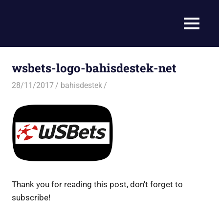
Skip
to
MENU
content
Canlı
Bahis
wsbets-logo-bahisdestek-net
Siteleri,
28/11/2017
bahisdestek
İllegal
Bahis
Siteleri,
Kaçak
Bahis
Thank you for reading this post, don't forget to
subscribe!
Siteleri