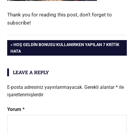
Thank you for reading this post, don't forget to
subscribe!
Yazı
PREVIOUS
HOŞ GELDIN BONUSU KULLANIRKEN YAPILAN 7 KRITIK
POST:
HATA
gezinmesi
LEAVE A REPLY
E-posta adresiniz yayınlanmayacak.
Gerekli alanlar
*
ile
işaretlenmişlerdir
Yorum
*