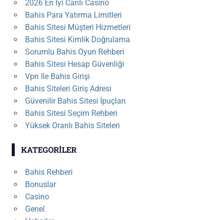
2026 En İyi Canlı Casino
Bahis Para Yatırma Limitleri
Bahis Sitesi Müşteri Hizmetleri
Bahis Sitesi Kimlik Doğrulama
Sorumlu Bahis Oyun Rehberi
Bahis Sitesi Hesap Güvenliği
Vpn Ile Bahis Girişi
Bahis Siteleri Giriş Adresi
Güvenilir Bahis Sitesi İpuçları
Bahis Sitesi Seçim Rehberi
Yüksek Oranlı Bahis Siteleri
KATEGORILER
Bahis Rehberi
Bonuslar
Casino
Genel