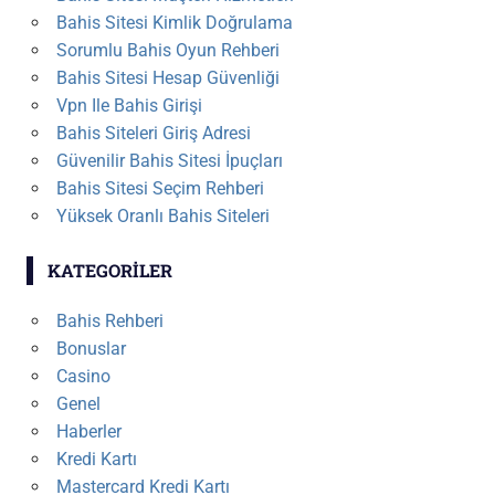
Bahis Sitesi Kimlik Doğrulama
Sorumlu Bahis Oyun Rehberi
Bahis Sitesi Hesap Güvenliği
Vpn Ile Bahis Girişi
Bahis Siteleri Giriş Adresi
Güvenilir Bahis Sitesi İpuçları
Bahis Sitesi Seçim Rehberi
Yüksek Oranlı Bahis Siteleri
KATEGORILER
Bahis Rehberi
Bonuslar
Casino
Genel
Haberler
Kredi Kartı
Mastercard Kredi Kartı