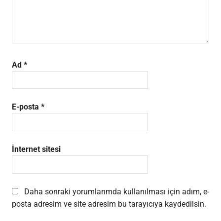
Ad
*
E-posta
*
İnternet sitesi
Daha sonraki yorumlarımda kullanılması için adım, e-
posta adresim ve site adresim bu tarayıcıya kaydedilsin.