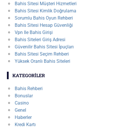
Bahis Sitesi Müşteri Hizmetleri
Bahis Sitesi Kimlik Doğrulama
Sorumlu Bahis Oyun Rehberi
Bahis Sitesi Hesap Güvenliği
Vpn Ile Bahis Girişi
Bahis Siteleri Giriş Adresi
Güvenilir Bahis Sitesi İpuçları
Bahis Sitesi Seçim Rehberi
Yüksek Oranlı Bahis Siteleri
KATEGORILER
Bahis Rehberi
Bonuslar
Casino
Genel
Haberler
Kredi Kartı