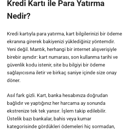
Kredi Kartı ile Para Yatırma
Nedir?
Kredi kartıyla para yatırma, kart bilgilerinizi bir ödeme
ekranına girerek bakiyenizi yüklediğiniz yöntemdir.
Yeni değil. Mantık, herhangi bir internet alışverişiyle
birebir aynıdır: kart numarası, son kullanma tarihi ve
güvenlik kodu istenir, site bu bilgiyi bir ödeme
sağlayıcısına iletir ve birkaç saniye içinde size onay
döner.
Asıl fark gizli. Kart, banka hesabınıza doğrudan
bağlıdır ve yaptığınız her harcama ay sonunda
ekstrenize tek tek yansır. İşlem takip edilebilir.
Üstelik bazı bankalar, bahis veya kumar
kategorisinde gördükleri ödemeleri hiç sormadan,