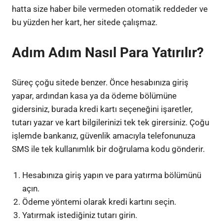
hatta size haber bile vermeden otomatik reddeder ve
bu yüzden her kart, her sitede çalışmaz.
Adım Adım Nasıl Para Yatırılır?
Süreç çoğu sitede benzer. Önce hesabınıza giriş
yapar, ardından kasa ya da ödeme bölümüne
gidersiniz, burada kredi kartı seçeneğini işaretler,
tutarı yazar ve kart bilgilerinizi tek tek girersiniz. Çoğu
işlemde bankanız, güvenlik amacıyla telefonunuza
SMS ile tek kullanımlık bir doğrulama kodu gönderir.
Hesabınıza giriş yapın ve para yatırma bölümünü
açın.
Ödeme yöntemi olarak kredi kartını seçin.
Yatırmak istediğiniz tutarı girin.