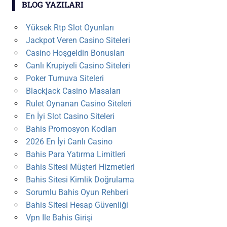
BLOG YAZILARI
Yüksek Rtp Slot Oyunları
Jackpot Veren Casino Siteleri
Casino Hoşgeldin Bonusları
Canlı Krupiyeli Casino Siteleri
Poker Turnuva Siteleri
Blackjack Casino Masaları
Rulet Oynanan Casino Siteleri
En İyi Slot Casino Siteleri
Bahis Promosyon Kodları
2026 En İyi Canlı Casino
Bahis Para Yatırma Limitleri
Bahis Sitesi Müşteri Hizmetleri
Bahis Sitesi Kimlik Doğrulama
Sorumlu Bahis Oyun Rehberi
Bahis Sitesi Hesap Güvenliği
Vpn Ile Bahis Girişi