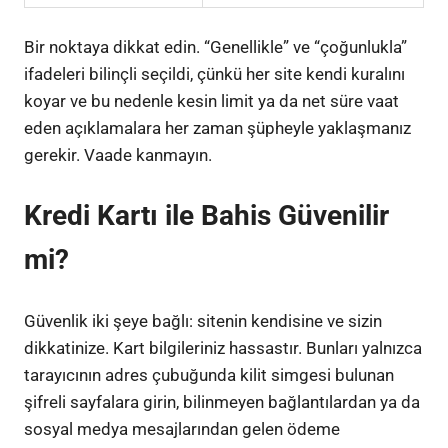
Bir noktaya dikkat edin. “Genellikle” ve “çoğunlukla”
ifadeleri bilinçli seçildi, çünkü her site kendi kuralını
koyar ve bu nedenle kesin limit ya da net süre vaat
eden açıklamalara her zaman şüpheyle yaklaşmanız
gerekir. Vaade kanmayın.
Kredi Kartı ile Bahis Güvenilir
mi?
Güvenlik iki şeye bağlı: sitenin kendisine ve sizin
dikkatinize. Kart bilgileriniz hassastır. Bunları yalnızca
tarayıcının adres çubuğunda kilit simgesi bulunan
şifreli sayfalara girin, bilinmeyen bağlantılardan ya da
sosyal medya mesajlarından gelen ödeme