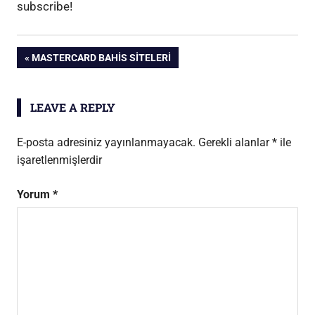
subscribe!
Yazı
PREVIOUS
MASTERCARD BAHIS SITELERI
POST:
gezinmesi
LEAVE A REPLY
E-posta adresiniz yayınlanmayacak.
Gerekli alanlar
*
ile
işaretlenmişlerdir
Yorum
*